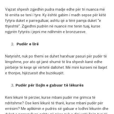
Vajzat shpesh zgjedhin pudra madje edhe për tri nuanca më
të errëta se teni i tyre. Ky është gabim i madh sepse për këtë
fytyra duket e parregulluar, ashtu që a tërë pamja duket “e
thjeshtë”. Zgjedhni pudrën në nuancë me tenin tuaj, kurse
ngjyrën fytyrës i jepni me ndihmën e bronzuesve.
Pudër e lirë
Natyrisht, nuk po themi se duhet harxhuar pasuri për pudër të
lëngshme, por ato që janë shumë të lira shpesh kanë edhe
përbërje të keqe që vërtetë dallohet. Më mirë kurseni në llaqet
e thonjve, hijëzuesit dhe buzëkuqët.
Pudër për llojin e gabuar të lëkurës
Keni lëkurë të përzier, kurse mbani pudër me grimca të
ndritshme? Ose keni lëkurë të tharë, kurse mbani pudër për
errësim? Me aplikimin e pudrës së gabuar e lodhni lëkurën dhe