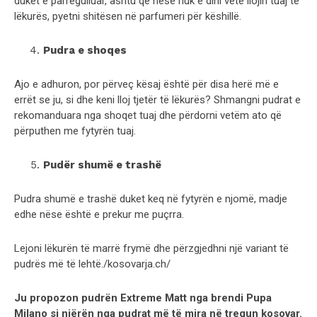
duket e parregulluar, ashtu që nëse nuk e dini vetë llojin tuaj të
lëkurës, pyetni shitësen në parfumeri për këshillë.
Pudra e shoqes
Ajo e adhuron, por përveç kësaj është për disa herë më e
errët se ju, si dhe keni lloj tjetër të lëkurës? Shmangni pudrat e
rekomanduara nga shoqet tuaj dhe përdorni vetëm ato që
përputhen me fytyrën tuaj.
Pudër shumë e trashë
Pudra shumë e trashë duket keq në fytyrën e njomë, madje
edhe nëse është e prekur me puçrra.
Lejoni lëkurën të marrë frymë dhe përzgjedhni një variant të
pudrës më të lehtë./kosovarja.ch/
Ju propozon pudrën Extreme Matt nga brendi Pupa
Milano si njërën nga pudrat më të mira në tregun kosovar.