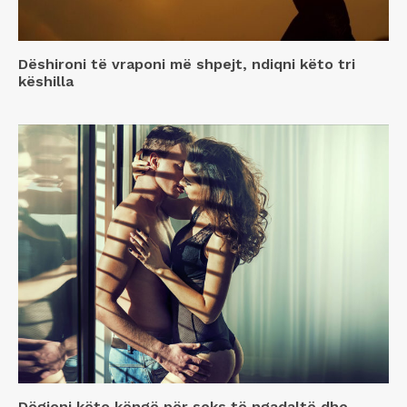
Dëshironi të vraponi më shpejt, ndiqni këto tri
këshilla
Dëgjoni këto këngë për seks të ngadaltë dhe