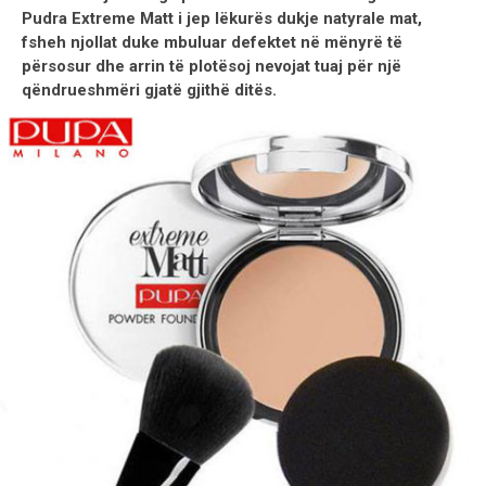
Pudra Extreme Matt i jep lëkurës dukje natyrale mat,
fsheh njollat duke mbuluar defektet në mënyrë të
përsosur dhe arrin të plotësoj nevojat tuaj për një
qëndrueshmëri gjatë gjithë ditës.