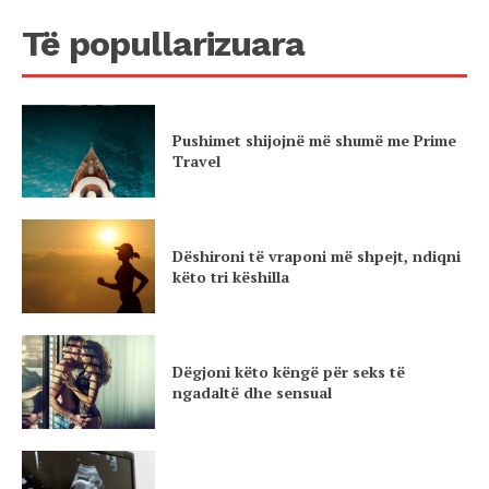
Të popullarizuara
Pushimet shijojnë më shumë me Prime
Travel
Dëshironi të vraponi më shpejt, ndiqni
këto tri këshilla
Dëgjoni këto këngë për seks të
ngadaltë dhe sensual