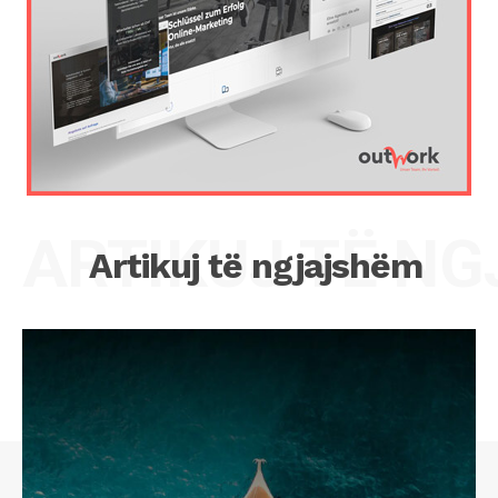
ARTIKUJ TË N
Artikuj të ngjajshëm