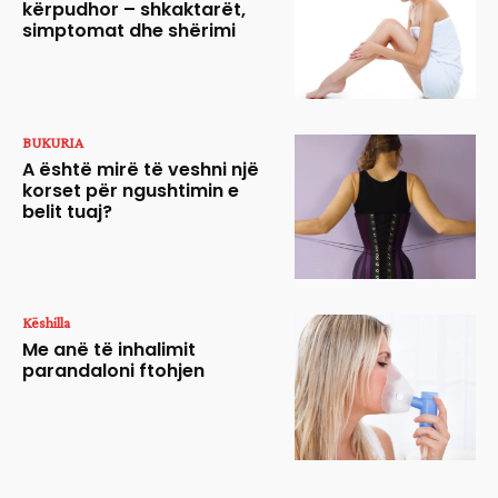
kërpudhor – shkaktarët,
simptomat dhe shërimi
BUKURIA
A është mirë të veshni një
korset për ngushtimin e
belit tuaj?
Këshilla
Me anë të inhalimit
parandaloni ftohjen