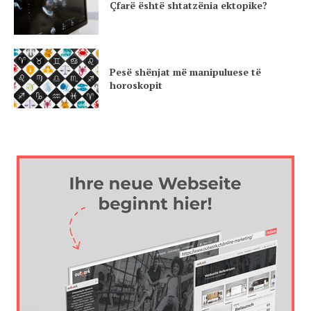
Çfarë është shtatzënia ektopike?
Pesë shënjat më manipuluese të
horoskopit