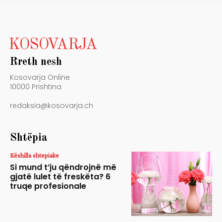
KOSOVARJA
Rreth nesh
Kosovarja Online
10000 Prishtina
redaksia@kosovarja.ch
Shtëpia
Këshilla shtepiake
Si mund t’ju qëndrojnë më
gjatë lulet të freskëta? 6
truqe profesionale