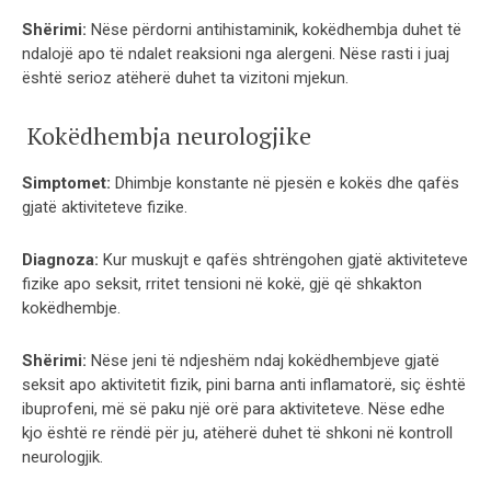
Shërimi:
Nëse përdorni antihistaminik, kokëdhembja duhet të
ndalojë apo të ndalet reaksioni nga alergeni. Nëse rasti i juaj
është serioz atëherë duhet ta vizitoni mjekun.
Kokëdhembja neurologjike
Simptomet:
Dhimbje konstante në pjesën e kokës dhe qafës
gjatë aktiviteteve fizike.
Diagnoza:
Kur muskujt e qafës shtrëngohen gjatë aktiviteteve
fizike apo seksit, rritet tensioni në kokë, gjë që shkakton
kokëdhembje.
Shërimi:
Nëse jeni të ndjeshëm ndaj kokëdhembjeve gjatë
seksit apo aktivitetit fizik, pini barna anti inflamatorë, siç është
ibuprofeni, më së paku një orë para aktiviteteve. Nëse edhe
kjo është re rëndë për ju, atëherë duhet të shkoni në kontroll
neurologjik.