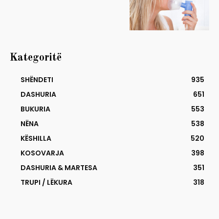
Kategoritë
SHËNDETI
935
DASHURIA
651
BUKURIA
553
NËNA
538
KËSHILLA
520
KOSOVARJA
398
DASHURIA & MARTESA
351
TRUPI / LËKURA
318