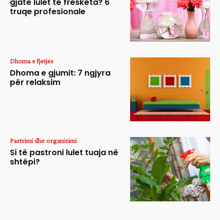
gjatë lulet të freskëta? 6
truqe profesionale
Dhoma e fjetjes
Dhoma e gjumit: 7 ngjyra
për relaksim
Pastrimi dhe organizimi
Si të pastroni lulet tuaja në
shtëpi?