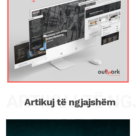
ARTIKUJ TË N
Artikuj të ngjajshëm