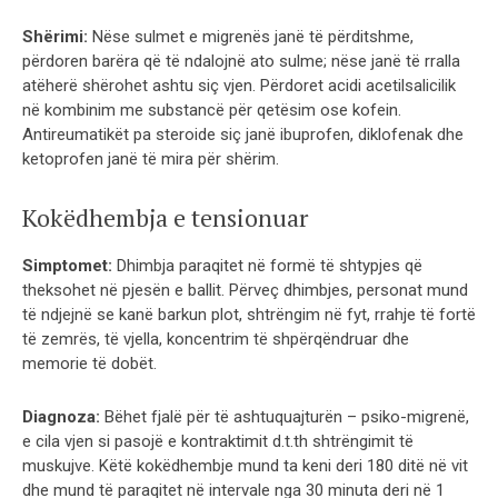
Shërimi:
Nëse sulmet e migrenës janë të përditshme,
përdoren barëra që të ndalojnë ato sulme; nëse janë të rralla
atëherë shërohet ashtu siç vjen. Përdoret acidi acetilsalicilik
në kombinim me substancë për qetësim ose kofein.
Antireumatikët pa steroide siç janë ibuprofen, diklofenak dhe
ketoprofen janë të mira për shërim.
Kokëdhembja e tensionuar
Simptomet:
Dhimbja paraqitet në formë të shtypjes që
theksohet në pjesën e ballit. Përveç dhimbjes, personat mund
të ndjejnë se kanë barkun plot, shtrëngim në fyt, rrahje të fortë
të zemrës, të vjella, koncentrim të shpërqëndruar dhe
memorie të dobët.
Diagnoza:
Bëhet fjalë për të ashtuquajturën – psiko-migrenë,
e cila vjen si pasojë e kontraktimit d.t.th shtrëngimit të
muskujve. Këtë kokëdhembje mund ta keni deri 180 ditë në vit
dhe mund të paraqitet në intervale nga 30 minuta deri në 1