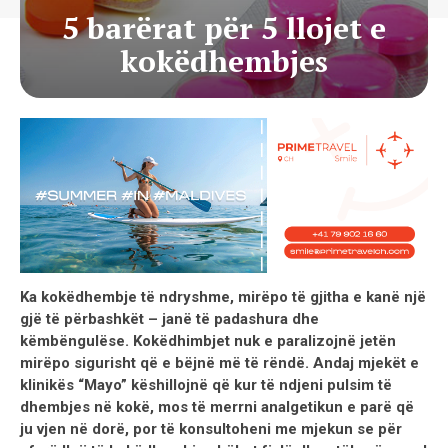
5 barërat për 5 llojet e
kokëdhembjes
Ka kokëdhembje të ndryshme, mirëpo të gjitha e kanë një
gjë të përbashkët – janë të padashura dhe
këmbëngulëse. Kokëdhimbjet nuk e paralizojnë jetën
mirëpo sigurisht që e bëjnë më të rëndë. Andaj mjekët e
klinikës “Mayo” këshillojnë që kur të ndjeni pulsim të
dhembjes në kokë, mos të merrni analgetikun e parë që
ju vjen në dorë, por të konsultoheni me mjekun se për