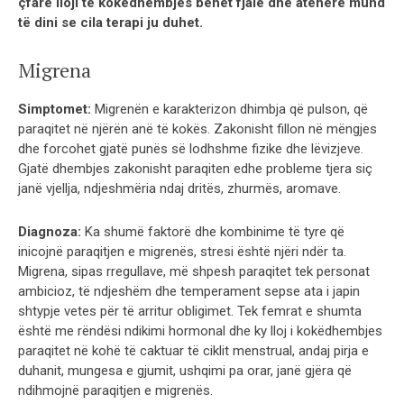
çfarë lloji të kokëdhembjes bëhet fjalë dhe atëherë mund
të dini se cila terapi ju duhet.
Migrena
Simptomet:
Migrenën e karakterizon dhimbja që pulson, që
paraqitet në njërën anë të kokës. Zakonisht fillon në mëngjes
dhe forcohet gjatë punës së lodhshme fizike dhe lëvizjeve.
Gjatë dhembjes zakonisht paraqiten edhe probleme tjera siç
janë vjellja, ndjeshmëria ndaj dritës, zhurmës, aromave.
Diagnoza:
Ka shumë faktorë dhe kombinime të tyre që
inicojnë paraqitjen e migrenës, stresi është njëri ndër ta.
Migrena, sipas rregullave, më shpesh paraqitet tek personat
ambicioz, të ndjeshëm dhe temperament sepse ata i japin
shtypje vetes për të arritur obligimet. Tek femrat e shumta
është me rëndësi ndikimi hormonal dhe ky lloj i kokëdhembjes
paraqitet në kohë të caktuar të ciklit menstrual, andaj pirja e
duhanit, mungesa e gjumit, ushqimi pa orar, janë gjëra që
ndihmojnë paraqitjen e migrenës.