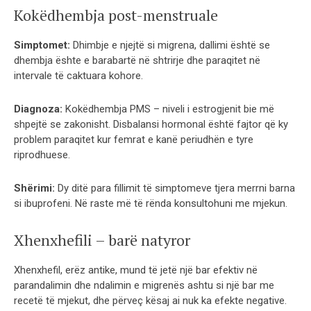
Kokëdhembja post-menstruale
Simptomet:
Dhimbje e njejtë si migrena, dallimi është se
dhembja ështe e barabartë në shtrirje dhe paraqitet në
intervale të caktuara kohore.
Diagnoza:
Kokëdhembja PMS – niveli i estrogjenit bie më
shpejtë se zakonisht. Disbalansi hormonal është fajtor që ky
problem paraqitet kur femrat e kanë periudhën e tyre
riprodhuese.
Shërimi:
Dy ditë para fillimit të simptomeve tjera merrni barna
si ibuprofeni. Në raste më të rënda konsultohuni me mjekun.
Xhenxhefili – barë natyror
Xhenxhefil, erëz antike, mund të jetë një bar efektiv në
parandalimin dhe ndalimin e migrenës ashtu si një bar me
recetë të mjekut, dhe përveç kësaj ai nuk ka efekte negative.