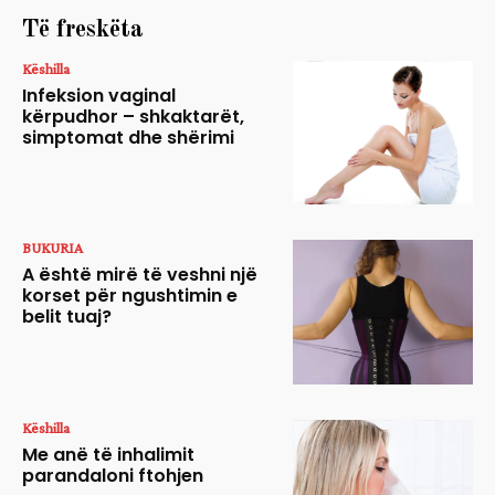
Të freskëta
Këshilla
Infeksion vaginal
kërpudhor – shkaktarët,
simptomat dhe shërimi
BUKURIA
A është mirë të veshni një
korset për ngushtimin e
belit tuaj?
Këshilla
Me anë të inhalimit
parandaloni ftohjen