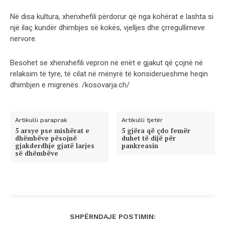
Në disa kultura, xhenxhefili përdorur që nga kohërat e lashta si
një ilaç kundër dhimbjes së kokës, vjelljes dhe çrregullimeve
nervore.
Besohet se xhenxhefili vepron në enët e gjakut që çojnë në
relaksim të tyre, të cilat në mënyrë të konsiderueshme heqin
dhimbjen e migrenës. /kosovarja.ch/
Artikulli paraprak
Artikulli tjetër
5 arsye pse mishërat e
5 gjëra që çdo femër
dhëmbëve pësojnë
duhet të dijë për
gjakderdhje gjatë larjes
pankreasin
së dhëmbëve
SHPËRNDAJE POSTIMIN: