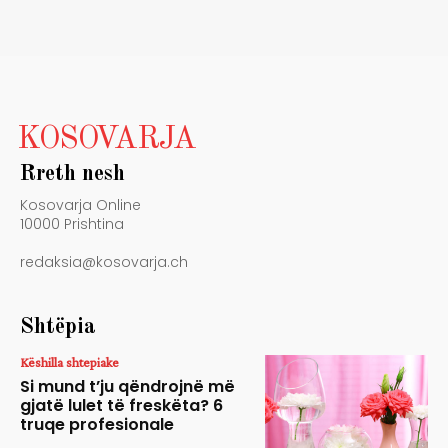
KOSOVARJA
Rreth nesh
Kosovarja Online
10000 Prishtina
redaksia@kosovarja.ch
Shtëpia
Këshilla shtepiake
Si mund t’ju qëndrojnë më
gjatë lulet të freskëta? 6
truqe profesionale