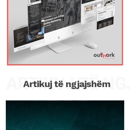
ARTIKUJ TË N
Artikuj të ngjajshëm