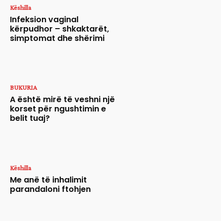
Këshilla
Infeksion vaginal
kërpudhor – shkaktarët,
simptomat dhe shërimi
BUKURIA
A është mirë të veshni një
korset për ngushtimin e
belit tuaj?
Këshilla
Me anë të inhalimit
parandaloni ftohjen