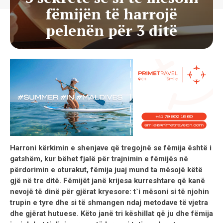
fëmijën të harrojë
pelenën për 3 ditë
Harroni kërkimin e shenjave që tregojnë se fëmija është i
gatshëm, kur bëhet fjalë për trajnimin e fëmijës në
përdorimin e oturakut, fëmija juaj mund ta mësojë këtë
gjë në tre ditë. Fëmijët janë krijesa kurreshtare që kanë
nevojë të dinë për gjërat kryesore: t`i mësoni si të njohin
trupin e tyre dhe si të shmangen ndaj metodave të vjetra
dhe gjërat hutuese. Këto janë tri këshillat që ju dhe fëmija