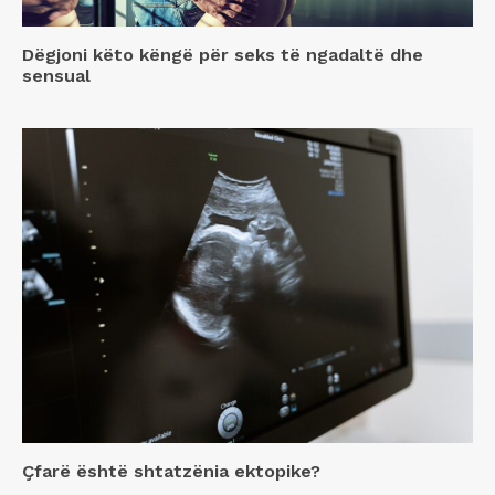
Dëgjoni këto këngë për seks të ngadaltë dhe
sensual
Çfarë është shtatzënia ektopike?