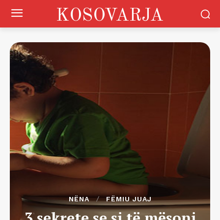
KOSOVARJA
NËNA
FËMIU JUAJ
3 sekrete se si të mësoni