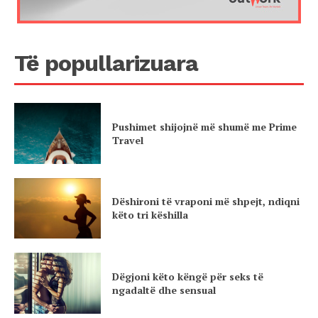
Të popullarizuara
Pushimet shijojnë më shumë me Prime
Travel
Dëshironi të vraponi më shpejt, ndiqni
këto tri këshilla
Dëgjoni këto këngë për seks të
ngadaltë dhe sensual