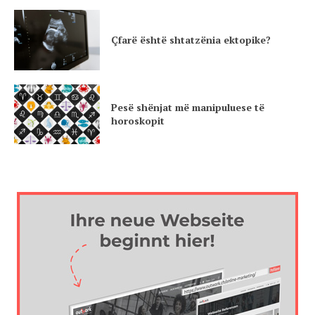
Çfarë është shtatzënia ektopike?
Pesë shënjat më manipuluese të
horoskopit