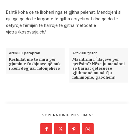
Është koha që të liroheni nga të gjitha pelenat. Mendojeni si
një gjë që do të largonte të gjitha arsyetimet dhe që do të
detyrojë fëmijën të harrojë të gjitha metodat e
vjetra./kosovarja.ch/
Artikulli paraprak
Artikulli tjetër
Këshillat më të mira për
Mashtrimi i “ilaçeve për
gjumin e foshjnave që nuk
qetësim”: Nëse ju mendoni
i keni dëgjuar ndonjëherë
se barnat qetësuese
gjithmonë mund t’ju
ndihmojnë, gaboheni!
SHPËRNDAJE POSTIMIN: