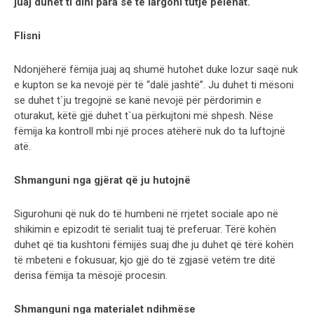
juaj duhet ti dini para se të largoni tutje pelenat.
Flisni
Ndonjëherë fëmija juaj aq shumë hutohet duke lozur saqë nuk
e kupton se ka nevojë për të “dalë jashtë”. Ju duhet ti mësoni
se duhet t`ju tregojnë se kanë nevojë për përdorimin e
oturakut, këtë gjë duhet t`ua përkujtoni më shpesh. Nëse
fëmija ka kontroll mbi një proces atëherë nuk do ta luftojnë
atë.
Shmanguni nga gjërat që ju hutojnë
Sigurohuni që nuk do të humbeni në rrjetet sociale apo në
shikimin e epizodit të serialit tuaj të preferuar. Tërë kohën
duhet që tia kushtoni fëmijës suaj dhe ju duhet që tërë kohën
të mbeteni e fokusuar, kjo gjë do të zgjasë vetëm tre ditë
derisa fëmija ta mësojë procesin.
Shmanguni nga materialet ndihmëse