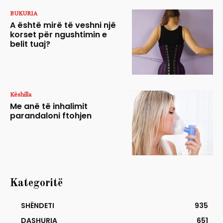
BUKURIA
A është mirë të veshni një
korset për ngushtimin e
belit tuaj?
Këshilla
Me anë të inhalimit
parandaloni ftohjen
Kategoritë
SHËNDETI
935
DASHURIA
651