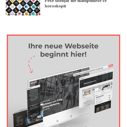
Pesë shënjat më manipuluese të
horoskopit