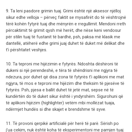
9. Ta leni pasdore grimin tuaj. Grimi është një aksesor njëlloj
sikur edhe velloja – përveç faktit se mysafirët do të vështrojnë
tërë kohën fytyrë tuaj dhe mënyrën e rregullimit. Mendoni rreth
përcaktimit të grimit qysh më herët, dhe nëse keni vendosur
për stilin tuaj të fustanit të bardhë, psh, paksa më klasik me
dantellë, atëherë edhe grimi juaj duhet të duket më delikat dhe
t’i përshtatet veshjes.
10. Ta teproni me hijëzimin e fytyrës. Ndoshta dëshironi të
dukeni si një perendeshë, e tëra të shëndrisni me ngjyra të
ndezura, por duhet që disa zona të fytyrës t’i aplikoni me mat
ngjyra, të mos e teproni me hijëzim dhe theksim të pjesëve të
fytyrës. Psh, pjesa e ballit duhet të jetë mat, sepse në të
kundërtën do të duket sikur është i yndyrshëm. Sigurohuni që
të aplikoni hijëzim (highlighter) vetëm mbi mollëzat tuaja,
ndërmjet hundës si dhe skajet e brendshme të syve.
11. Të provoni qerpikë artificialë për herë të parë. Sërish po
j’ua cekim, nuk është koha të eksperimentoni me pamjen tuaj