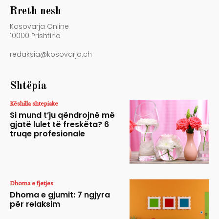
Rreth nesh
Kosovarja Online
10000 Prishtina
redaksia@kosovarja.ch
Shtëpia
Këshilla shtepiake
Si mund t’ju qëndrojnë më
gjatë lulet të freskëta? 6
truqe profesionale
Dhoma e fjetjes
Dhoma e gjumit: 7 ngjyra
për relaksim