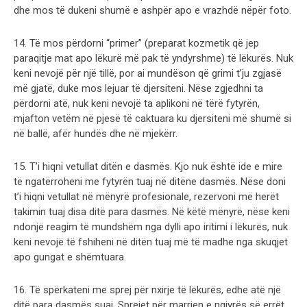
dhe mos të dukeni shumë e ashpër apo e vrazhdë nëpër foto.
14. Të mos përdorni “primer” (preparat kozmetik që jep
paraqitje mat apo lëkurë më pak të yndyrshme) të lëkurës. Nuk
keni nevojë për një tillë, por ai mundëson që grimi t’ju zgjasë
më gjatë, duke mos lejuar të djersiteni. Nëse zgjedhni ta
përdorni atë, nuk keni nevojë ta aplikoni në tërë fytyrën,
mjafton vetëm në pjesë të caktuara ku djersiteni më shumë si
në ballë, afër hundës dhe në mjekërr.
15. T’i hiqni vetullat ditën e dasmës. Kjo nuk është ide e mire
të ngatërroheni me fytyrën tuaj në ditëne dasmës. Nëse doni
t’i hiqni vetullat në mënyrë profesionale, rezervoni më herët
takimin tuaj disa ditë para dasmës. Në këtë mënyrë, nëse keni
ndonjë reagim të mundshëm nga dylli apo iritimi i lëkurës, nuk
keni nevojë të fshiheni në ditën tuaj më të madhe nga skuqjet
apo gungat e shëmtuara.
16. Të spërkateni me sprej për nxirje të lëkurës, edhe atë një
ditë para dasmës suaj. Sprejet për marrjen e ngjyrës së errët