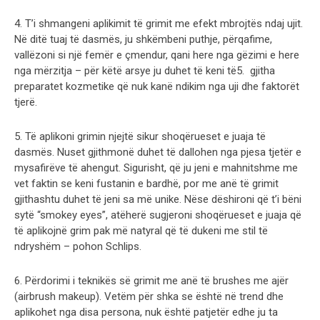
4. T’i shmangeni aplikimit të grimit me efekt mbrojtës ndaj ujit.
Në ditë tuaj të dasmës, ju shkëmbeni puthje, përqafime,
vallëzoni si një femër e çmendur, qani here nga gëzimi e here
nga mërzitja – për këtë arsye ju duhet të keni të5. gjitha
preparatet kozmetike që nuk kanë ndikim nga uji dhe faktorët
tjerë.
5. Të aplikoni grimin njejtë sikur shoqërueset e juaja të
dasmës. Nuset gjithmonë duhet të dallohen nga pjesa tjetër e
mysafirëve të ahengut. Sigurisht, që ju jeni e mahnitshme me
vet faktin se keni fustanin e bardhë, por me anë të grimit
gjithashtu duhet të jeni sa më unike. Nëse dëshironi që t’i bëni
sytë “smokey eyes”, atëherë sugjeroni shoqërueset e juaja që
të aplikojnë grim pak më natyral që të dukeni me stil të
ndryshëm – pohon Schlips.
6. Përdorimi i teknikës së grimit me anë të brushes me ajër
(airbrush makeup). Vetëm për shka se është në trend dhe
aplikohet nga disa persona, nuk është patjetër edhe ju ta