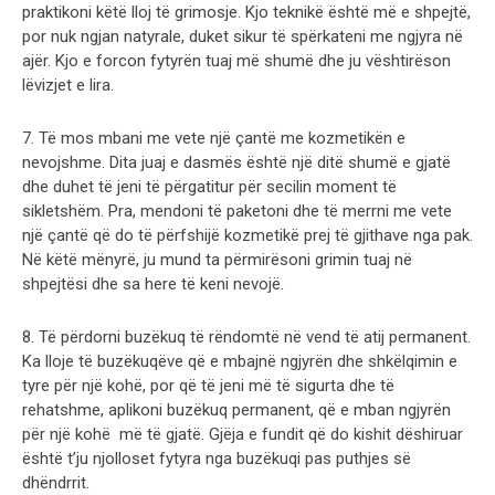
praktikoni këtë lloj të grimosje. Kjo teknikë është më e shpejtë,
por nuk ngjan natyrale, duket sikur të spërkateni me ngjyra në
ajër. Kjo e forcon fytyrën tuaj më shumë dhe ju vështirëson
lëvizjet e lira.
7. Të mos mbani me vete një çantë me kozmetikën e
nevojshme. Dita juaj e dasmës është një ditë shumë e gjatë
dhe duhet të jeni të përgatitur për secilin moment të
sikletshëm. Pra, mendoni të paketoni dhe të merrni me vete
një çantë që do të përfshijë kozmetikë prej të gjithave nga pak.
Në këtë mënyrë, ju mund ta përmirësoni grimin tuaj në
shpejtësi dhe sa here të keni nevojë.
8. Të përdorni buzëkuq të rëndomtë në vend të atij permanent.
Ka lloje të buzëkuqëve që e mbajnë ngjyrën dhe shkëlqimin e
tyre për një kohë, por që të jeni më të sigurta dhe të
rehatshme, aplikoni buzëkuq permanent, që e mban ngjyrën
për një kohë më të gjatë. Gjëja e fundit që do kishit dëshiruar
është t’ju njolloset fytyra nga buzëkuqi pas puthjes së
dhëndrrit.