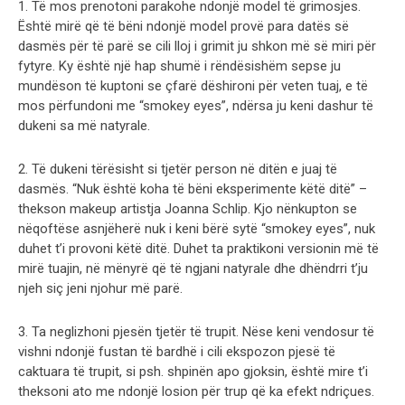
1. Të mos prenotoni parakohe ndonjë model të grimosjes.
Është mirë që të bëni ndonjë model provë para datës së
dasmës për të parë se cili lloj i grimit ju shkon më së miri për
fytyre. Ky është një hap shumë i rëndësishëm sepse ju
mundëson të kuptoni se çfarë dëshironi për veten tuaj, e të
mos përfundoni me “smokey eyes”, ndërsa ju keni dashur të
dukeni sa më natyrale.
2. Të dukeni tërësisht si tjetër person në ditën e juaj të
dasmës. “Nuk është koha të bëni eksperimente këtë ditë” –
thekson makeup artistja Joanna Schlip. Kjo nënkupton se
nëqoftëse asnjëherë nuk i keni bërë sytë “smokey eyes”, nuk
duhet t’i provoni këtë ditë. Duhet ta praktikoni versionin më të
mirë tuajin, në mënyrë që të ngjani natyrale dhe dhëndrri t’ju
njeh siç jeni njohur më parë.
3. Ta neglizhoni pjesën tjetër të trupit. Nëse keni vendosur të
vishni ndonjë fustan të bardhë i cili ekspozon pjesë të
caktuara të trupit, si psh. shpinën apo gjoksin, është mire t’i
theksoni ato me ndonjë losion për trup që ka efekt ndriçues.