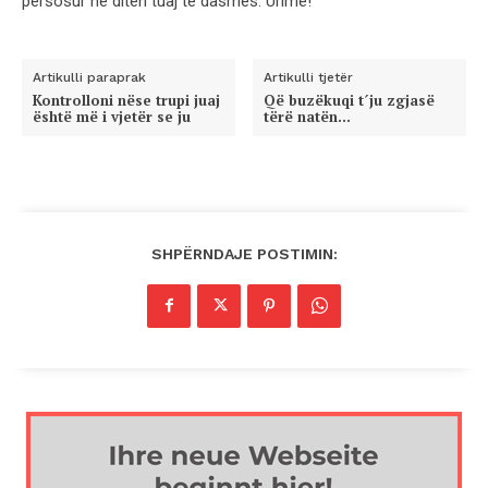
përsosur në ditën tuaj të dasmës. Urime!
Artikulli paraprak
Artikulli tjetër
Kontrolloni nëse trupi juaj
Që buzëkuqi t´ju zgjasë
është më i vjetër se ju
tërë natën…
SHPËRNDAJE POSTIMIN: