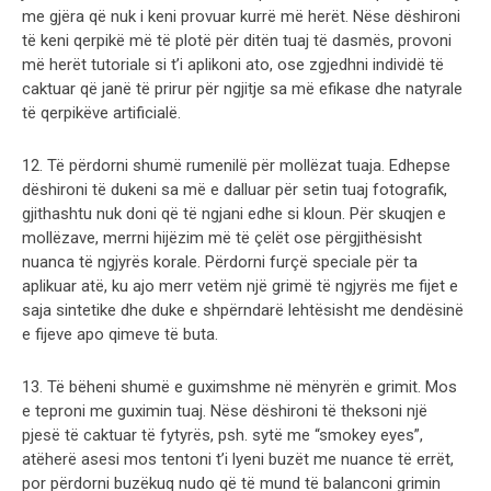
me gjëra që nuk i keni provuar kurrë më herët. Nëse dëshironi
të keni qerpikë më të plotë për ditën tuaj të dasmës, provoni
më herët tutoriale si t’i aplikoni ato, ose zgjedhni individë të
caktuar që janë të prirur për ngjitje sa më efikase dhe natyrale
të qerpikëve artificialë.
12. Të përdorni shumë rumenilë për mollëzat tuaja. Edhepse
dëshironi të dukeni sa më e dalluar për setin tuaj fotografik,
gjithashtu nuk doni që të ngjani edhe si kloun. Për skuqjen e
mollëzave, merrni hijëzim më të çelët ose përgjithësisht
nuanca të ngjyrës korale. Përdorni furçë speciale për ta
aplikuar atë, ku ajo merr vetëm një grimë të ngjyrës me fijet e
saja sintetike dhe duke e shpërndarë lehtësisht me dendësinë
e fijeve apo qimeve të buta.
13. Të bëheni shumë e guximshme në mënyrën e grimit. Mos
e teproni me guximin tuaj. Nëse dëshironi të theksoni një
pjesë të caktuar të fytyrës, psh. sytë me “smokey eyes”,
atëherë asesi mos tentoni t’i lyeni buzët me nuance të errët,
por përdorni buzëkuq nudo që të mund të balanconi grimin