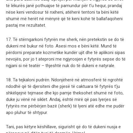
të lëkurës janë pothuajse të pamundur për t’u hequr, prandaj
nëse keni vendosur të nxiheni, atëherë tentoni ta bëni këtë
shumë më herët në mënyrë që të keni kohë të ballafaqoheni
pastaj me rezultatet.
17. Të stërngarkoni fytyrën me sherk, nën pretekstin se do të
dukeni më bukur në foto. Asesi mos e bëni këtë. Mund të
përdorni preparate kozmetike kundër ujit dhe të aplikoni sipas
nevojës, por jo t ateproni me ngjyrosjen e fytyrës sepse do të
ngjani si në teatër – thjeshtë nuk do të dukeni e natyrale.
18. Ta tejkaloni pudrën. Ndonjëherë në atmosferë të ngrohtë
ndodhë që të djersiteni dhe pjesë të caktuara të fytyrës t’ju
shkëlqejnë tejmase dhe kjo pamje theksohet shumë në foto,
duke ju vënë në siklet. Andaj, është mirë që pas lyerjes së
fytyrës me përbërjen bazë (sherk) të lyeni atë edhe me pudër
apo pluhur të shtypur.
Tani, pas këtyre këshillave, sigurisht që do të dukeni nusja e