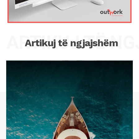
ARTIKUJ TË N
Artikuj të ngjajshëm