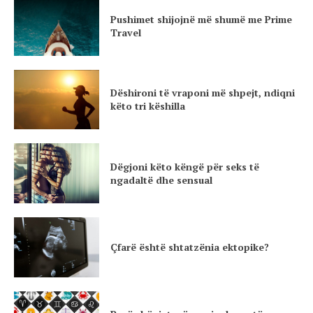
Pushimet shijojnë më shumë me Prime
Travel
Dëshironi të vraponi më shpejt, ndiqni
këto tri këshilla
Dëgjoni këto këngë për seks të
ngadaltë dhe sensual
Çfarë është shtatzënia ektopike?