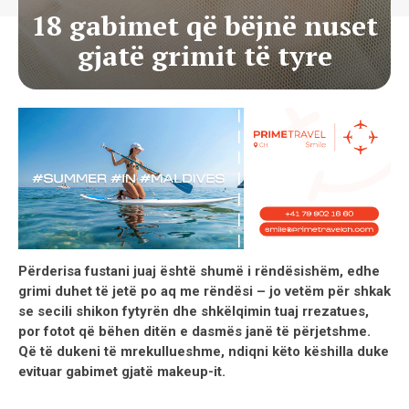
18 gabimet që bëjnë nuset
gjatë grimit të tyre
Përderisa fustani juaj është shumë i rëndësishëm, edhe
grimi duhet të jetë po aq me rëndësi – jo vetëm për shkak
se secili shikon fytyrën dhe shkëlqimin tuaj rrezatues,
por fotot që bëhen ditën e dasmës janë të përjetshme.
Që të dukeni të mrekullueshme, ndiqni këto këshilla duke
evituar gabimet gjatë makeup-it.