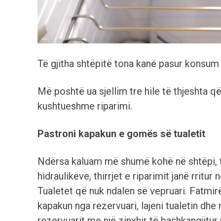
Të gjitha shtëpitë tona kanë pasur konsum s
Më poshtë ua sjellim tre hile të thjeshta q
kushtueshme riparimi.
Pastroni kapakun e gomës së tualetit
Ndërsa kaluam më shumë kohë në shtëpi, t
hidraulikëve, thirrjet e riparimit janë rri
Tualetet që nuk ndalen së vepruari. Fatmirës
kapakun nga rezervuari, lajeni tualetin dh
rezervuarit me një zinxhir të bashkangjitur