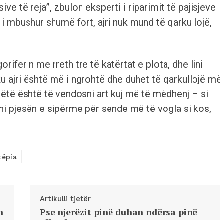
ve të reja”, zbulon eksperti i riparimit të pajisjeve
 i mbushur shumë fort, ajri nuk mund të qarkullojë,
oriferin me rreth tre të katërtat e plota, dhe lini
ku ajri është më i ngrohtë dhe duhet të qarkullojë m
ëtë është të vendosni artikuj më të mëdhenj – si
ni pjesën e sipërme për sende më të vogla si kos,
tëpia
Artikulli tjetër
n
Pse njerëzit pinë duhan ndërsa pinë