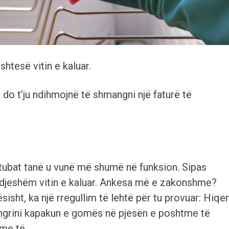
htesë vitin e kaluar.
ë do t’ju ndihmojnë të shmangni një faturë të
ubat tanë u vunë më shumë në funksion. Sipas
tur ndjeshëm vitin e kaluar. Ankesa më e zakonshme?
isht, ka një rregullim të lehtë për tu provuar: Hiqen
e ngrini kapakun e gomës në pjesën e poshtme të
 me të.