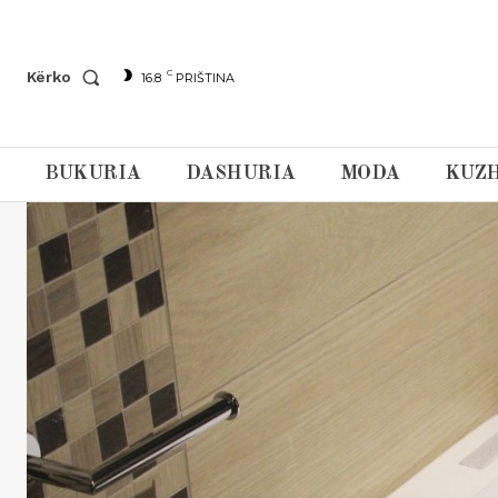
C
Kërko
16.8
PRIŠTINA
BUKURIA
DASHURIA
MODA
KUZH