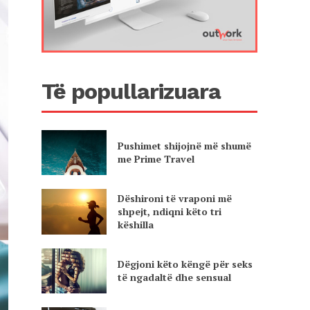
Të popullarizuara
Pushimet shijojnë më shumë
me Prime Travel
Dëshironi të vraponi më
shpejt, ndiqni këto tri
këshilla
Dëgjoni këto këngë për seks
të ngadaltë dhe sensual