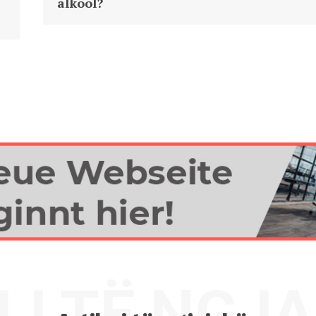
alkool?
UJ TË NGJ