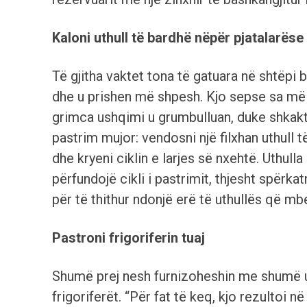
Kaloni uthull të bardhë nëpër pjatalarëse
Të gjitha vaktet tona të gatuara në shtëpi
dhe u prishen më shpesh. Kjo sepse sa m
grimca ushqimi u grumbulluan, duke shkaktua
pastrim mujor: vendosni një filxhan uthull 
dhe kryeni ciklin e larjes së nxehtë. Uthull
përfundojë cikli i pastrimit, thjesht spërk
për të thithur ndonjë erë të uthullës që mb
Pastroni frigoriferin tuaj
Shumë prej nesh furnizoheshin me shumë ush
frigoriferët. “Për fat të keq, kjo rezultoi 