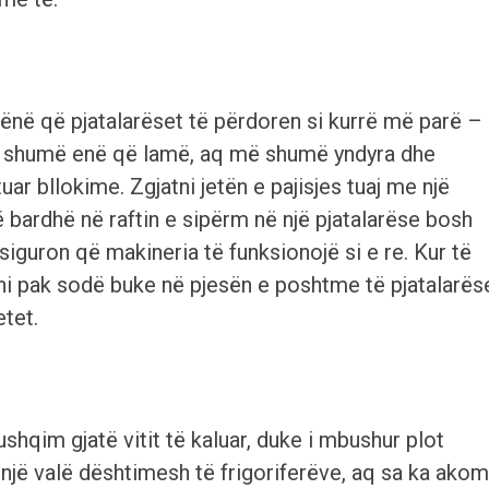
 bënë që pjatalarëset të përdoren si kurrë më parë –
ë shumë enë që lamë, aq më shumë yndyra dhe
r bllokime. Zgjatni jetën e pajisjes tuaj me një
të bardhë në raftin e sipërm në një pjatalarëse bosh
a siguron që makineria të funksionojë si e re. Kur të
atni pak sodë buke në pjesën e poshtme të pjatalarës
etet.
qim gjatë vitit të kaluar, duke i mbushur plot
në një valë dështimesh të frigoriferëve, aq sa ka ako