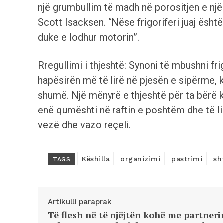
një grumbullim të madh në porositjen e njësi
Scott Isacksen. “Nëse frigoriferi juaj është
duke e lodhur motorin”.
Rregullimi i thjeshtë: Synoni të mbushni frig
hapësirën më të lirë në pjesën e sipërme, 
shumë. Një mënyrë e thjeshtë për ta bërë k
enë qumështi në raftin e poshtëm dhe të li
vezë dhe vazo reçeli.
Këshilla
organizimi
pastrimi
sh
TAGS
Artikulli paraprak
Të flesh në të njëjtën kohë me partneri