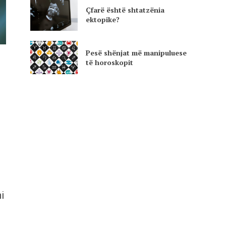
Çfarë është shtatzënia
ektopike?
Pesë shënjat më manipuluese
të horoskopit
i