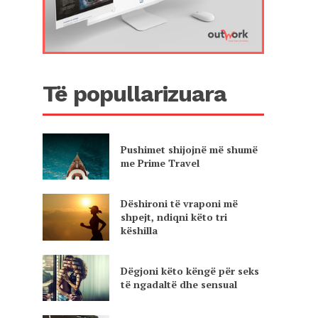
Të popullarizuara
n
Pushimet shijojnë më shumë
me Prime Travel
Dëshironi të vraponi më
shpejt, ndiqni këto tri
këshilla
Dëgjoni këto këngë për seks
të ngadaltë dhe sensual