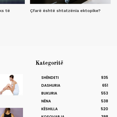
ks të
Çfarë është shtatzënia ektopike?
Kategoritë
SHËNDETI
935
DASHURIA
651
BUKURIA
553
NËNA
538
KËSHILLA
520
KOSOVARJA
398