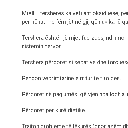
Mielli i tërshërës ka veti antioksiduese, p
për nënat me fëmijët në gji, që nuk kanë q
Tërshëra është një mjet fuqizues, ndihmon 
sistemin nervor.
Tërshëra përdoret si sedative dhe forcues
Pengon veprimtarinë e rritur të tiroides.
Përdoret në pagjumësi që vjen nga lodhja, 
Përdoret për kurë dietike.
Trajton probleme të lëkurës (psoriazëm d