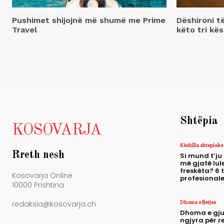
Pushimet shijojnë më shumë me Prime
Dëshironi t
Travel
këto tri kës
Shtëpia
KOSOVARJA
Këshilla shtepiake
Rreth nesh
Si mund t’ju
më gjatë lule
freskëta? 6 
Kosovarja Online
profesional
10000 Prishtina
Dhoma e fjetjes
redaksia@kosovarja.ch
Dhoma e gju
ngjyra për r