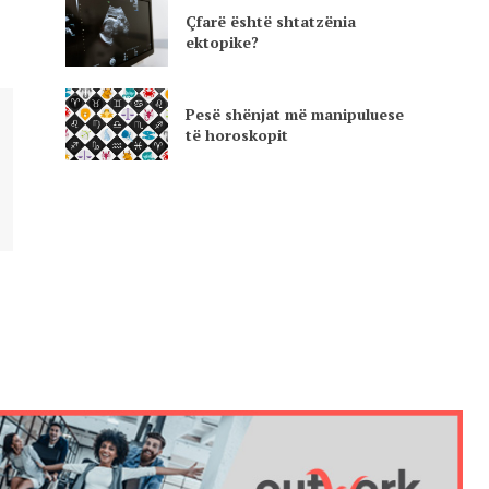
Çfarë është shtatzënia
ektopike?
Pesë shënjat më manipuluese
të horoskopit