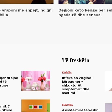
ë vraponi më shpejt, ndiqni
Dëgjoni këto këngë për se
hilla
ngadaltë dhe sensual
Të freskëta
Këshilla
 qëndrojnë
Infeksion vaginal
t të
kërpudhor –
truqe
shkaktarët,
e
simptomat dhe
shërimi
BUKURIA
mit: 7
elaksim
A është mirë të veshni