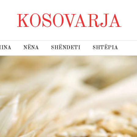
KOSOVARJA
INA
NËNA
SHËNDETI
SHTËPIA