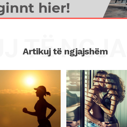
UJ TË NGJ
Artikuj të ngjajshëm