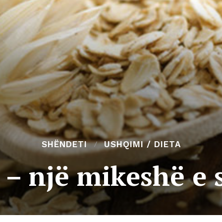
SHËNDETI
USHQIMI / DIETA
 – një mikeshë e 