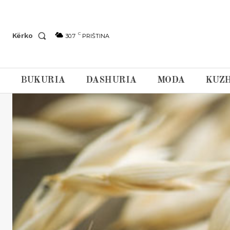
C
Kërko
30.7
PRIŠTINA
BUKURIA
DASHURIA
MODA
KUZH