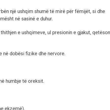
ërbën një ushqim shumë të mirë për fëmijët, si dhe
umësht në sasinë e duhur.
thithjen e ushqimeve, ul presionin e gjakut, qetëso
e në dobësi fizike dhe nervore.
në humbje të oreksit.
he ekzemë).