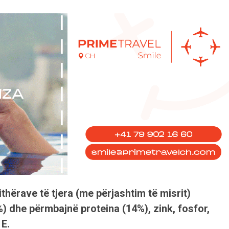
ithërave të tjera (me përjashtim të misrit)
5%) dhe përmbajnë proteina (14%), zink, fosfor,
 E.