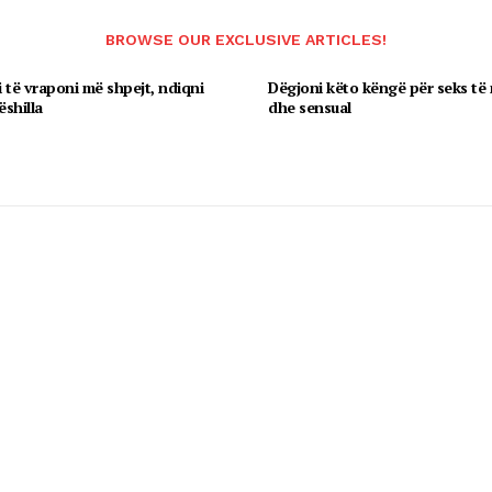
BROWSE OUR EXCLUSIVE ARTICLES!
 të vraponi më shpejt, ndiqni
Dëgjoni këto këngë për seks të
ëshilla
dhe sensual