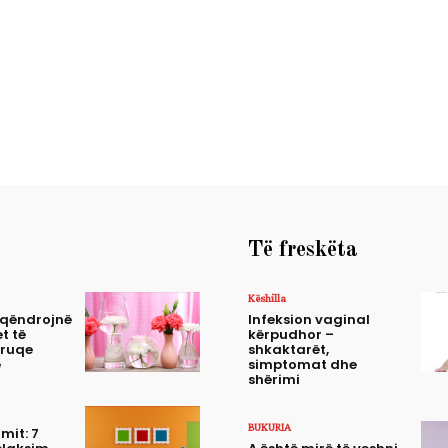
Të freskëta
Këshilla
 qëndrojnë
Infeksion vaginal
t të
kërpudhor –
truqe
shkaktarët,
e
simptomat dhe
shërimi
BUKURIA
mit: 7