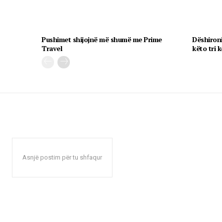
Pushimet shijojnë më shumë me Prime
Dëshironi
Travel
këto tri k
Asnjë postim për tu shfaqur