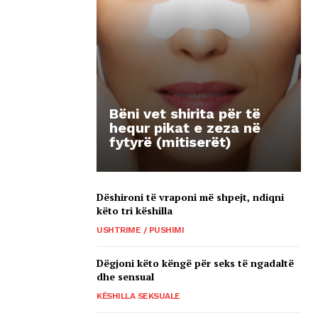
Bëni vet shirita për të
hequr pikat e zeza në
fytyrë (mitiserët)
Dëshironi të vraponi më shpejt, ndiqni
këto tri këshilla
USHTRIME / PUSHIMI
Dëgjoni këto këngë për seks të ngadaltë
dhe sensual
KËSHILLA SEKSUALE