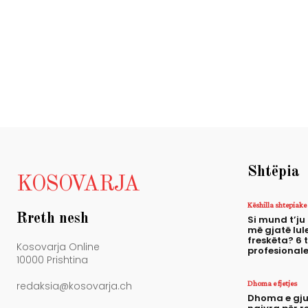
Shtëpia
KOSOVARJA
Këshilla shtepiake
Rreth nesh
Si mund t’ju
më gjatë lule
freskëta? 6 
Kosovarja Online
profesional
10000 Prishtina
Dhoma e fjetjes
redaksia@kosovarja.ch
Dhoma e gju