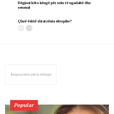
Dëgjoni këto këngë për seks të ngadaltë dhe
sensual
Çfarë është shtatzënia ektopike?
Asnjë postim për tu shfaqur
Popular