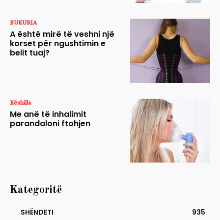
BUKURIA
A është mirë të veshni një
korset për ngushtimin e
belit tuaj?
Këshilla
Me anë të inhalimit
parandaloni ftohjen
Kategoritë
SHËNDETI
935