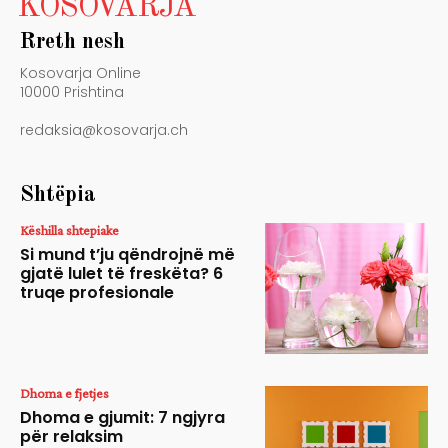
KOSOVARJA
Rreth nesh
Kosovarja Online
10000 Prishtina
redaksia@kosovarja.ch
Shtëpia
Këshilla shtepiake
Si mund t’ju qëndrojnë më
gjatë lulet të freskëta? 6
truqe profesionale
Dhoma e fjetjes
Dhoma e gjumit: 7 ngjyra
për relaksim