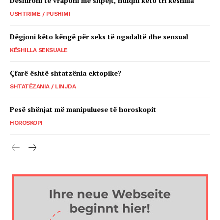
Dëshironi të vraponi më shpejt, ndiqni këto tri këshilla
USHTRIME / PUSHIMI
Dëgjoni këto këngë për seks të ngadaltë dhe sensual
KËSHILLA SEKSUALE
Çfarë është shtatzënia ektopike?
SHTATËZANIA / LINJDA
Pesë shënjat më manipuluese të horoskopit
HOROSKOPI