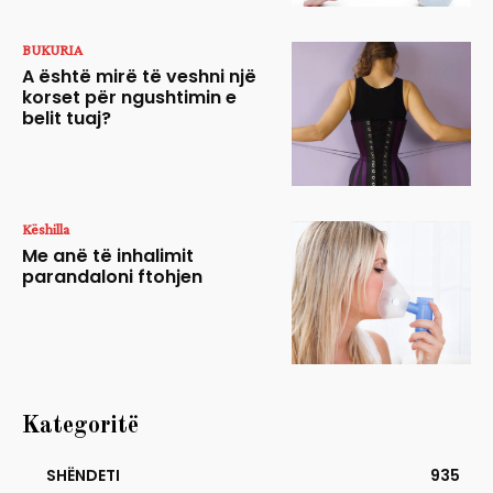
BUKURIA
A është mirë të veshni një
korset për ngushtimin e
belit tuaj?
Këshilla
Me anë të inhalimit
parandaloni ftohjen
Kategoritë
SHËNDETI
935