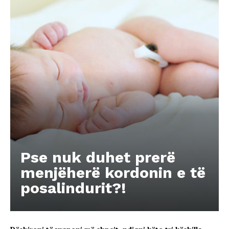
Pse nuk duhet prerë
menjëherë kordonin e të
posalindurit?!