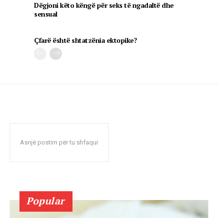
Dëgjoni këto këngë për seks të ngadaltë dhe
sensual
Çfarë është shtatzënia ektopike?
Asnjë postim për tu shfaqur
Popular