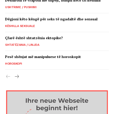
Dëshironi të vraponi më shpejt, ndiqni këto tri këshilla
USHTRIME / PUSHIMI
Dëgjoni këto këngë për seks të ngadaltë dhe sensual
KËSHILLA SEKSUALE
Çfarë është shtatzënia ektopike?
SHTATËZANIA / LINJDA
Pesë shënjat më manipuluese të horoskopit
HOROSKOPI