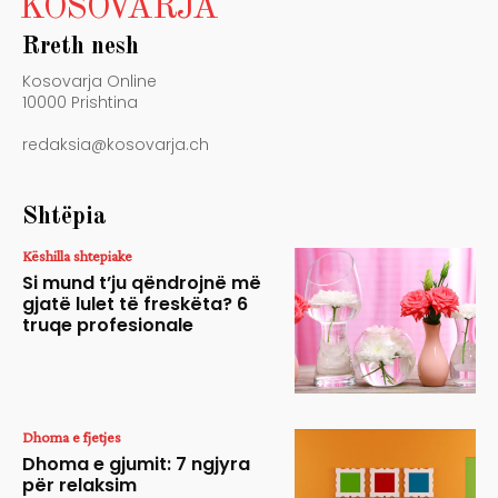
KOSOVARJA
Rreth nesh
Kosovarja Online
10000 Prishtina
redaksia@kosovarja.ch
Shtëpia
Këshilla shtepiake
Si mund t’ju qëndrojnë më
gjatë lulet të freskëta? 6
truqe profesionale
Dhoma e fjetjes
Dhoma e gjumit: 7 ngjyra
për relaksim