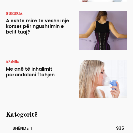
BUKURIA
A është mirë të veshni një
korset për ngushtimin e
belit tuaj?
Këshilla
Me anë të inhalimit
parandaloni ftohjen
Kategoritë
SHËNDETI
935