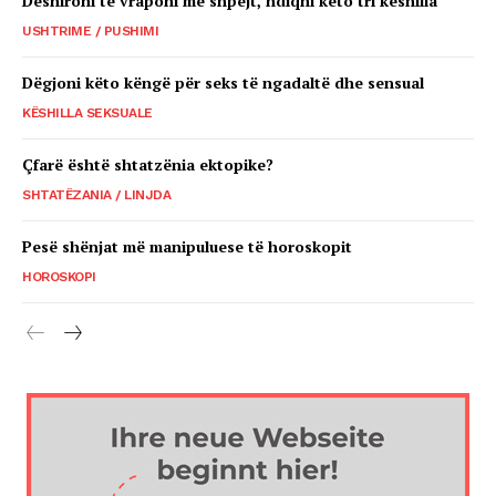
Dëshironi të vraponi më shpejt, ndiqni këto tri këshilla
USHTRIME / PUSHIMI
Dëgjoni këto këngë për seks të ngadaltë dhe sensual
KËSHILLA SEKSUALE
Çfarë është shtatzënia ektopike?
SHTATËZANIA / LINJDA
Pesë shënjat më manipuluese të horoskopit
HOROSKOPI