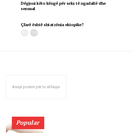
Dëgjoni këto këngë për seks të ngadaltë dhe
sensual
Çfarë është shtatzënia ektopike?
Asnjë postim për tu shfaqur
Popular