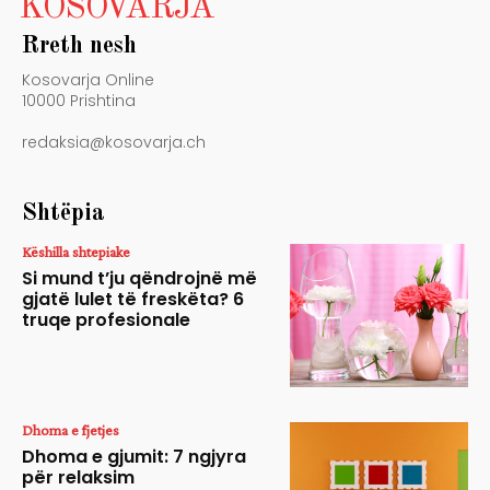
KOSOVARJA
Rreth nesh
Kosovarja Online
10000 Prishtina
redaksia@kosovarja.ch
Shtëpia
Këshilla shtepiake
Si mund t’ju qëndrojnë më
gjatë lulet të freskëta? 6
truqe profesionale
Dhoma e fjetjes
Dhoma e gjumit: 7 ngjyra
për relaksim