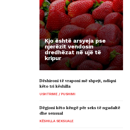
Kjo është arsyeja pse
njerëzit vendosin
dredhëzat në ujë të
kripur
Dëshironi të vraponi më shpejt, ndiqni
këto tri këshilla
USHTRIME / PUSHIMI
Dëgjoni këto këngë për seks të ngadaltë
dhe sensual
KËSHILLA SEKSUALE