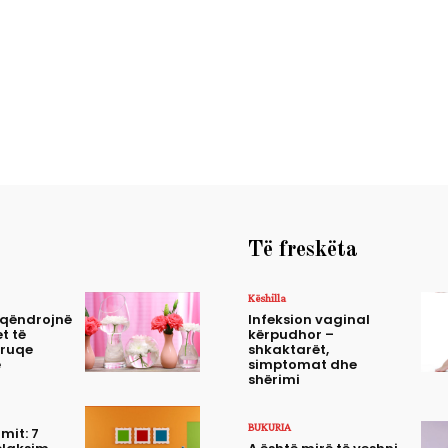
Të freskëta
Këshilla
 qëndrojnë
Infeksion vaginal
t të
kërpudhor –
truqe
shkaktarët,
e
simptomat dhe
shërimi
BUKURIA
mit: 7