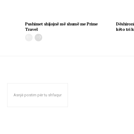
Pushimet shijojnë më shumë me Prime
Dëshironi
Travel
këto tri k
Asnjë postim për tu shfaqur