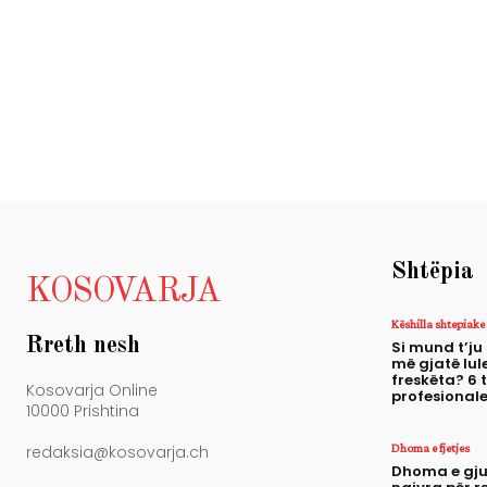
Shtëpia
KOSOVARJA
Këshilla shtepiake
Rreth nesh
Si mund t’ju
më gjatë lule
freskëta? 6 
Kosovarja Online
profesional
10000 Prishtina
Dhoma e fjetjes
redaksia@kosovarja.ch
Dhoma e gju