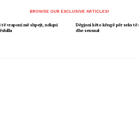
BROWSE OUR EXCLUSIVE ARTICLES!
 të vraponi më shpejt, ndiqni
Dëgjoni këto këngë për seks të
ëshilla
dhe sensual