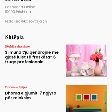
Kosovarja Online
10000 Prishtina
redaksia@kosovarja.ch
Shtëpia
Këshilla shtepiake
Si mund t’ju qëndrojnë më
gjatë lulet të freskëta? 6
truqe profesionale
Dhoma e fjetjes
Dhoma e gjumit: 7 ngjyra
për relaksim