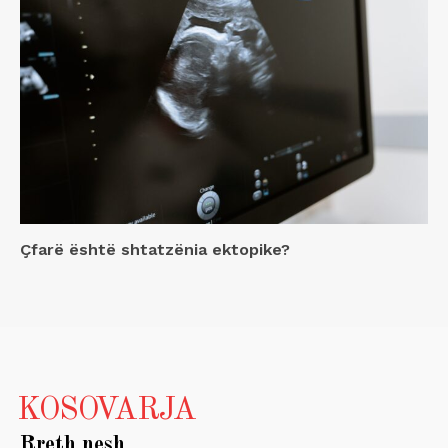
Çfarë është shtatzënia ektopike?
KOSOVARJA
Rreth nesh