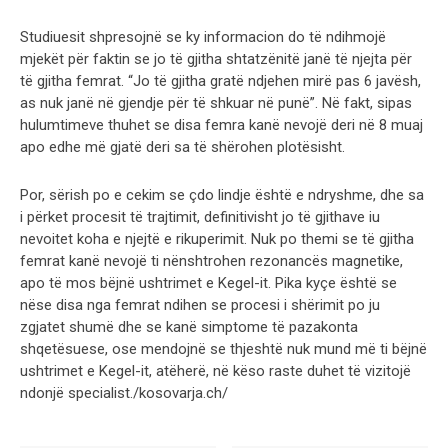
Studiuesit shpresojnë se ky informacion do të ndihmojë
mjekët për faktin se jo të gjitha shtatzënitë janë të njejta për
të gjitha femrat. “Jo të gjitha gratë ndjehen mirë pas 6 javësh,
as nuk janë në gjendje për të shkuar në punë”. Në fakt, sipas
hulumtimeve thuhet se disa femra kanë nevojë deri në 8 muaj
apo edhe më gjatë deri sa të shërohen plotësisht.
Por, sërish po e cekim se çdo lindje është e ndryshme, dhe sa
i përket procesit të trajtimit, definitivisht jo të gjithave iu
nevoitet koha e njejtë e rikuperimit. Nuk po themi se të gjitha
femrat kanë nevojë ti nënshtrohen rezonancës magnetike,
apo të mos bëjnë ushtrimet e Kegel-it. Pika kyçe është se
nëse disa nga femrat ndihen se procesi i shërimit po ju
zgjatet shumë dhe se kanë simptome të pazakonta
shqetësuese, ose mendojnë se thjeshtë nuk mund më ti bëjnë
ushtrimet e Kegel-it, atëherë, në këso raste duhet të vizitojë
ndonjë specialist./kosovarja.ch/