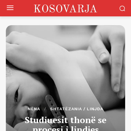
KOSOVARJA
NËNA
SHTATËZANIA / LINJDA
Studiuesit thonë se
procesi i lindjes