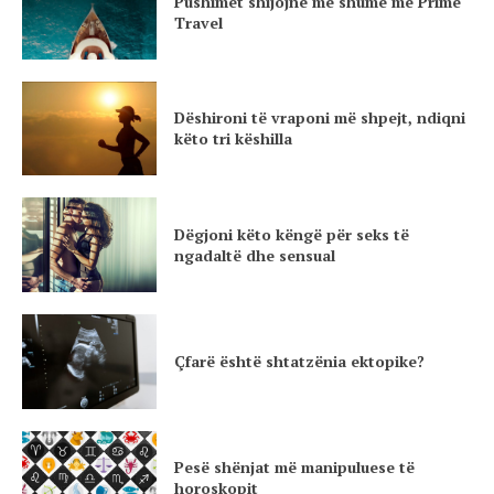
Pushimet shijojnë më shumë me Prime
Travel
Dëshironi të vraponi më shpejt, ndiqni
këto tri këshilla
Dëgjoni këto këngë për seks të
ngadaltë dhe sensual
Çfarë është shtatzënia ektopike?
Pesë shënjat më manipuluese të
horoskopit