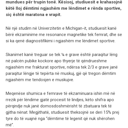
mundues për trupin tonë. Kësisoj, studiuesit e krahasojnë
këtë lloj dëmtimi ngjashëm me lëndimet e rënda sportive,
siç është maratona e vrapit.
Në një studim në Univerzitetin e Michigan-it, studiuesit kanë
bërë ekzaminime me resonance magnetike tek femrat, dhe se
si ka qenë diagnostifikimi i ngjashëm me lëndimet sportive.
Skanimet kanë treguar se tek ¼ e grave është paraqitur lëng
në palcën pubike kockore apo thyerje të qëndrueshme
ngjashëm me frakturat sportive, ndërsa tek 2/3 e grave janë
paraqitur lëngje të tepërta në muskuj, gjë që tregon dëmtim
ngjashëm me tendosjen e muskujve.
Meqenëse shumica e femrave të ekzaminuara ishin më në
rrezik për lëndime gjatë procesit të lindjes, këto shifra apo
përqindje nuk janë domosdoshmërisht të zbatuara tek të
gjitha nënat. Megjithatë, studiuesit theksojnë se deri 15% prej
tyre do të vuajnë nga “dëmtime të legenit që nuk shërohen
më”.