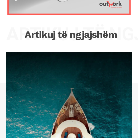
ARTIKUJ TË N
Artikuj të ngjajshëm