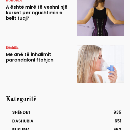
BUKURIA
A është mirë të veshni një
korset për ngushtimin e
belit tuaj?
Këshilla
Me anë të inhalimit
parandaloni ftohjen
Kategoritë
SHËNDETI
935
DASHURIA
651
BUKURIA
553