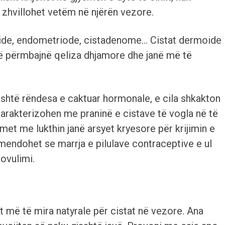
 zhvillohet vetëm në njërën vezore.
oide, endometriode, cistadenome… Cistat dermoide
 të përmbajnë qeliza dhjamore dhe janë më të
është rëndesa e caktuar hormonale, e cila shkakton
 karakterizohen me praninë e cistave të vogla në të
met me lukthin janë arsyet kryesore për krijimin e
mendohet se marrja e pilulave contraceptive e ul
ovulimi.
cet më të mira natyrale për cistat në vezore. Ana