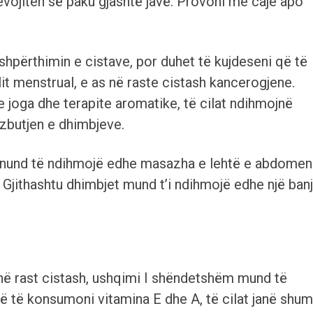
vojiten së paku gjashtë javë. Provoni me caje apo
 shpërthimin e cistave, por duhet të kujdeseni që të
it menstrual, e as në raste cistash kancerogjene.
joga dhe terapite aromatike, të cilat ndihmojnë
zbutjen e dhimbjeve.
 nund të ndihmojë edhe masazha e lehtë e abdomen
 Gjithashtu dhimbjet mund t’i ndihmojë edhe një ban
në rast cistash, ushqimi I shëndetshëm mund të
 të konsumoni vitamina E dhe A, të cilat janë shu