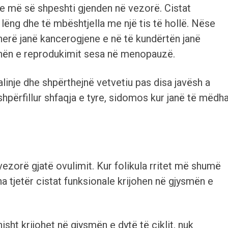
, e më së shpeshti gjenden në vezorë. Cistat
lëng dhe të mbështjella me një tis të hollë. Nëse
herë janë kancerogjene e në të kundërtën janë
ohën e reprodukimit sesa në menopauzë.
linje dhe shpërthejnë vetvetiu pas disa javësh a
shpërfillur shfaqja e tyre, sidomos kur janë të mëdh
ezorë gjatë ovulimit. Kur folikula rritet më shumë
na tjetër cistat funksionale krijohen në gjysmën e
sht krijohet në gjysmën e dytë të ciklit, nuk