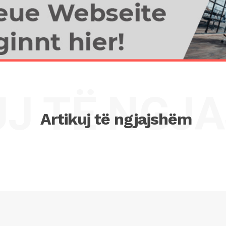
UJ TË NGJ
Artikuj të ngjajshëm