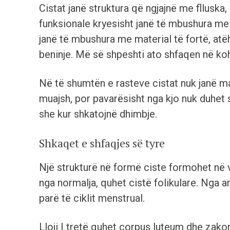
Cistat janë struktura që ngjajnë me flluska
funksionale kryesisht janë të mbushura me 
janë të mbushura me material të fortë, atë
beninje. Më së shpeshti ato shfaqen në k
Në të shumtën e rasteve cistat nuk janë ma
muajsh, por pavarësisht nga kjo nuk duhet 
she kur shkatojnë dhimbje.
Shkaqet e shfaqjes së tyre
Një strukturë në formë ciste formohet në v
nga normalja, quhet cistë folikulare. Nga a
parë të ciklit menstrual.
Lloji I tretë quhet corpus luteum dhe zakoni