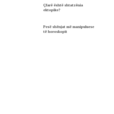
Çfarë është shtatzënia
ektopike?
Pesë shënjat më manipuluese
të horoskopit