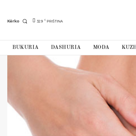
C
Kërko
32.9
PRIŠTINA
BUKURIA
DASHURIA
MODA
KUZH