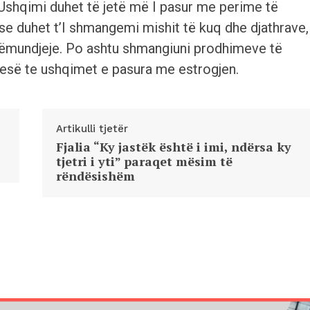
shqimi duhet të jetë më I pasur me perime të
 se duhet t’I shmangemi mishit të kuq dhe djathrave,
j sëmundjeje. Po ashtu shmangiuni prodhimeve të
jesë te ushqimet e pasura me estrogjen.
Artikulli tjetër
Fjalia “Ky jastëk është i imi, ndërsa ky
tjetri i yti” paraqet mësim të
rëndësishëm