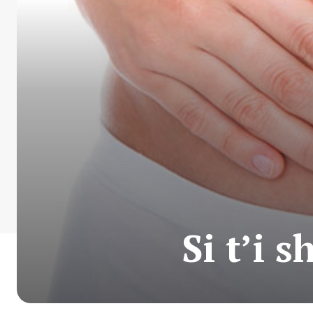
Si t’i 