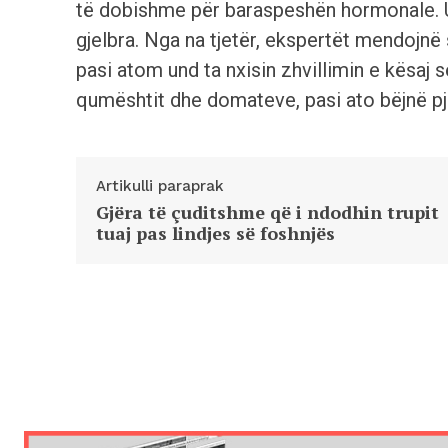
të dobishme për baraspeshën hormonale. U
gjelbra. Nga na tjetër, ekspertët mendojnë
pasi atom und ta nxisin zhvillimin e kësa
qumështit dhe domateve, pasi ato bëjnë p
Artikulli paraprak
Gjëra të çuditshme që i ndodhin trupit
tuaj pas lindjes së foshnjës