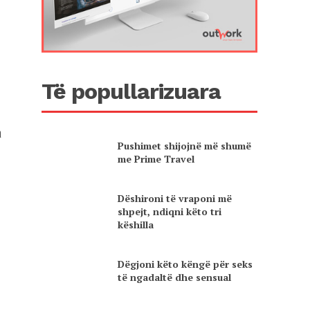
Të popullarizuara
a
Pushimet shijojnë më shumë
me Prime Travel
Dëshironi të vraponi më
shpejt, ndiqni këto tri
këshilla
Dëgjoni këto këngë për seks
të ngadaltë dhe sensual