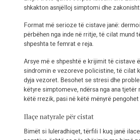
shkakton asnjëlloj simptomi dhe zakonisht
Format më serioze të cistave janë: derm
përbëhen nga inde në rritje, të cilat mund
shpeshta te femrat e reja.
Arsye më e shpeshtë e krijimit të cistave 
sindromin e vezoreve policistine, të cilat
dyja vezoret. Besohet se stresi dhe proble
këtyre simptomeve, ndërsa nga ana tjetër 
këtë rrezik, pasi në këtë mënyrë pengohet 
Ilaçe natyrale për cistat
Bimët si luleradhiqet, tërfili I kuq janë ila