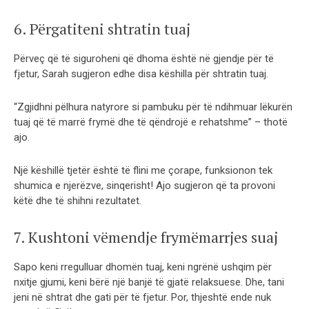
6. Përgatiteni shtratin tuaj
Përveç që të siguroheni që dhoma është në gjendje për të
fjetur, Sarah sugjeron edhe disa këshilla për shtratin tuaj.
“Zgjidhni pëlhura natyrore si pambuku për të ndihmuar lëkurën
tuaj që të marrë frymë dhe të qëndrojë e rehatshme” – thotë
ajo.
Një këshillë tjetër është të flini me çorape, funksionon tek
shumica e njerëzve, sinqerisht! Ajo sugjeron që ta provoni
këtë dhe të shihni rezultatet.
7. Kushtoni vëmendje frymëmarrjes suaj
Sapo keni rregulluar dhomën tuaj, keni ngrënë ushqim për
nxitje gjumi, keni bërë një banjë të gjatë relaksuese. Dhe, tani
jeni në shtrat dhe gati për të fjetur. Por, thjeshtë ende nuk