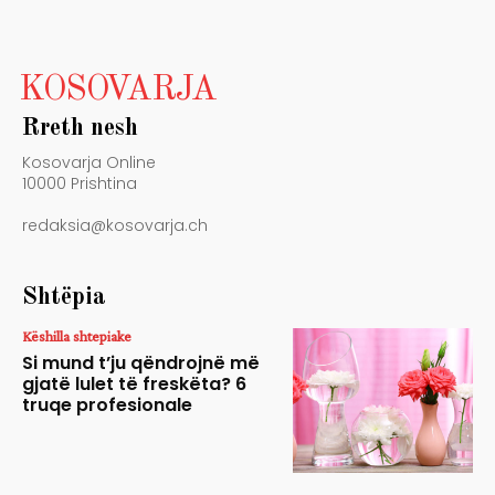
KOSOVARJA
Rreth nesh
Kosovarja Online
10000 Prishtina
redaksia@kosovarja.ch
Shtëpia
Këshilla shtepiake
Si mund t’ju qëndrojnë më
gjatë lulet të freskëta? 6
truqe profesionale