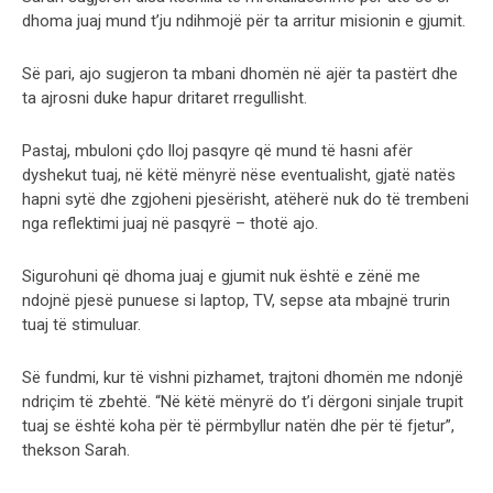
dhoma juaj mund t’ju ndihmojë për ta arritur misionin e gjumit.
Së pari, ajo sugjeron ta mbani dhomën në ajër ta pastërt dhe
ta ajrosni duke hapur dritaret rregullisht.
Pastaj, mbuloni çdo lloj pasqyre që mund të hasni afër
dyshekut tuaj, në këtë mënyrë nëse eventualisht, gjatë natës
hapni sytë dhe zgjoheni pjesërisht, atëherë nuk do të trembeni
nga reflektimi juaj në pasqyrë – thotë ajo.
Sigurohuni që dhoma juaj e gjumit nuk është e zënë me
ndojnë pjesë punuese si laptop, TV, sepse ata mbajnë trurin
tuaj të stimuluar.
Së fundmi, kur të vishni pizhamet, trajtoni dhomën me ndonjë
ndriçim të zbehtë. “Në këtë mënyrë do t’i dërgoni sinjale trupit
tuaj se është koha për të përmbyllur natën dhe për të fjetur”,
thekson Sarah.