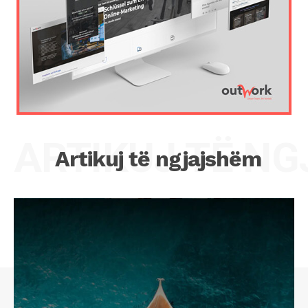
ARTIKUJ TË N
Artikuj të ngjajshëm