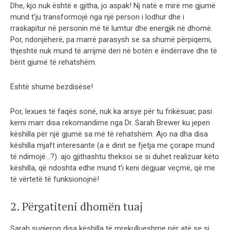
Dhe, kjo nuk është e gjitha, jo aspak! Nj natë e mirë me gjumë
mund t’ju transformojë nga një person i lodhur dhe i
rraskapitur në personin më të lumtur dhe energjik në dhomë.
Por, ndonjëherë, pa marrë parasysh se sa shumë përpiqemi,
thjeshtë nuk mund të arrijmë deri në botën e ëndërrave dhe të
bërit gjumë të rehatshëm.
Është shumë bezdisëse!
Por, lexues të faqës sonë, nuk ka arsye për tu frikësuar, pasi
kemi marr disa rekomandime nga Dr. Sarah Brewer ku jepen
këshilla për një gjumë sa më të rehatshëm. Ajo na dha disa
këshilla mjaft interesante (a e dinit se fjetja me çorape mund
të ndimojë…?). ajo gjithashtu theksoi se si duhet realizuar këto
këshilla, që ndoshta edhe mund t’i keni dëgjuar veçmë, që me
të vërtetë të funksionojnë!
2. Përgatiteni dhomën tuaj
Sarah sugjeron disa këshilla të mrekullueshme për atë se si