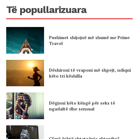
Të popullarizuara
Pushimet shijojnë më shumë me Prime
Travel
Dëshironi të vraponi më shpejt, ndiqni
këto tri këshilla
Dëgjoni këto këngë për seks të
ngadaltë dhe sensual
Çfarë është shtatzënia ektopike?