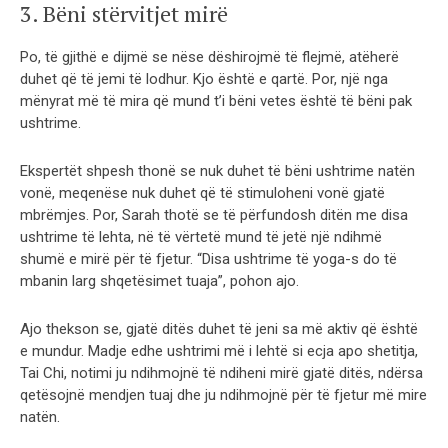
3. Bëni stërvitjet mirë
Po, të gjithë e dijmë se nëse dëshirojmë të flejmë, atëherë
duhet që të jemi të lodhur. Kjo është e qartë. Por, një nga
mënyrat më të mira që mund t’i bëni vetes është të bëni pak
ushtrime.
Ekspertët shpesh thonë se nuk duhet të bëni ushtrime natën
vonë, meqenëse nuk duhet që të stimuloheni vonë gjatë
mbrëmjes. Por, Sarah thotë se të përfundosh ditën me disa
ushtrime të lehta, në të vërtetë mund të jetë një ndihmë
shumë e mirë për të fjetur. “Disa ushtrime të yoga-s do të
mbanin larg shqetësimet tuaja”, pohon ajo.
Ajo thekson se, gjatë ditës duhet të jeni sa më aktiv që është
e mundur. Madje edhe ushtrimi më i lehtë si ecja apo shetitja,
Tai Chi, notimi ju ndihmojnë të ndiheni mirë gjatë ditës, ndërsa
qetësojnë mendjen tuaj dhe ju ndihmojnë për të fjetur më mire
natën.