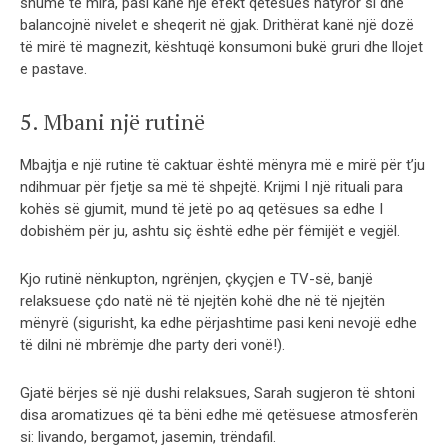
shumë të mira, pasi kanë një efekt qetësues natyror si dhe
balancojnë nivelet e sheqerit në gjak. Drithërat kanë një dozë
të mirë të magnezit, kështuqë konsumoni bukë gruri dhe llojet
e pastave.
5. Mbani një rutinë
Mbajtja e një rutine të caktuar është mënyra më e mirë për t’ju
ndihmuar për fjetje sa më të shpejtë. Krijmi I një rituali para
kohës së gjumit, mund të jetë po aq qetësues sa edhe I
dobishëm për ju, ashtu siç është edhe për fëmijët e vegjël.
Kjo rutinë nënkupton, ngrënjen, çkyçjen e TV-së, banjë
relaksuese çdo natë në të njejtën kohë dhe në të njejtën
mënyrë (sigurisht, ka edhe përjashtime pasi keni nevojë edhe
të dilni në mbrëmje dhe party deri vonë!).
Gjatë bërjes së një dushi relaksues, Sarah sugjeron të shtoni
disa aromatizues që ta bëni edhe më qetësuese atmosferën
si: livando, bergamot, jasemin, trëndafil.