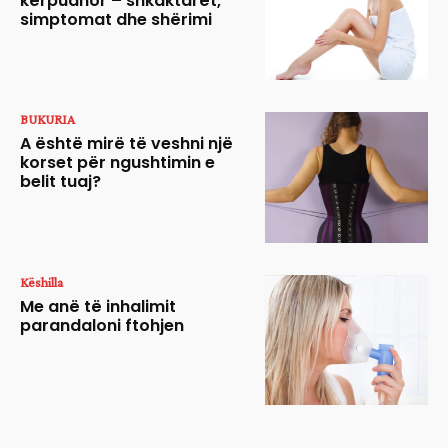
kërpudhor – shkaktarët,
simptomat dhe shërimi
BUKURIA
A është mirë të veshni një
korset për ngushtimin e
belit tuaj?
Këshilla
Me anë të inhalimit
parandaloni ftohjen