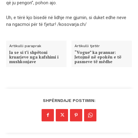
që ju pengon”, pohon ajo.
Uh, e tërë kjo bisedë në lidhje me gjumin, si duket edhe neve
na ngacmoi për të fjetur! /kosovarja.ch/
Artikulli paraprak
Artikulli tjetër
Ja se si t’i shpëtoni
“Vogue” ka pranuar:
kruarjeve nga kafshimi i
Jetojmë në epokën e të
mushkonjave
pasmeve të mëdhe
SHPËRNDAJE POSTIMIN: