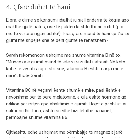
4. Çfarë duhet të hani
E pra, e dijmë se konsumi idjathit ju sjell ëndërra të këqija apo
makthe gjatë natës, ose të pakten kështu thonë mitet (por,
me të vërtetë ngjan ashtu!). Pra, çfarë mund të hani që t’ju zë
gjumi më shpejtë dhe të bëni gjumë të rehatshëm?
Sarah rekomandon ushqime me shumë vitamina B në to.
“Mungesa e gjumit mund të jetë si rezultat i stresit. Në këto
kohë të vështira apo stresue, vitamina B është qasja më e
mirë”, thotë Sarah.
Vitamina B6 në veçanti është shumë e mirë, pasi është e
nevojshme për të bërë melatoninë, e cila është hormone që
ndikon për rritjen apo shaktimin e gjumit. Llojet e peshkut, si
salmoni dhe tuna, ashtu si edhe bizelet dhe bananet,
përmbajnë shumë vitamina B6.
Gjithashtu edhe ushqimet me përmbajtje të magnezit janë