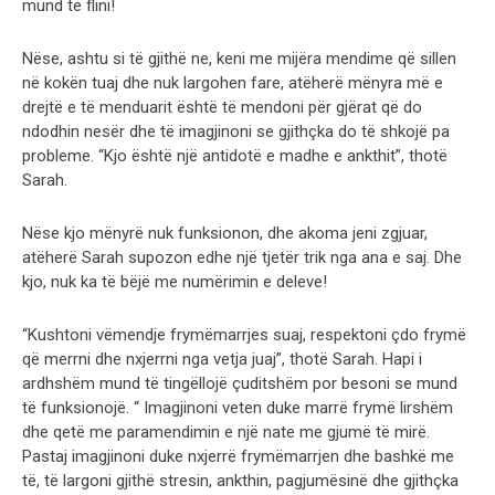
mund të flini!
Nëse, ashtu si të gjithë ne, keni me mijëra mendime që sillen
në kokën tuaj dhe nuk largohen fare, atëherë mënyra më e
drejtë e të menduarit është të mendoni për gjërat që do
ndodhin nesër dhe të imagjinoni se gjithçka do të shkojë pa
probleme. “Kjo është një antidotë e madhe e ankthit”, thotë
Sarah.
Nëse kjo mënyrë nuk funksionon, dhe akoma jeni zgjuar,
atëherë Sarah supozon edhe një tjetër trik nga ana e saj. Dhe
kjo, nuk ka të bëjë me numërimin e deleve!
“Kushtoni vëmendje frymëmarrjes suaj, respektoni çdo frymë
që merrni dhe nxjerrni nga vetja juaj”, thotë Sarah. Hapi i
ardhshëm mund të tingëllojë çuditshëm por besoni se mund
të funksionojë. “ Imagjinoni veten duke marrë frymë lirshëm
dhe qetë me paramendimin e një nate me gjumë të mirë.
Pastaj imagjinoni duke nxjerrë frymëmarrjen dhe bashkë me
të, të largoni gjithë stresin, ankthin, pagjumësinë dhe gjithçka