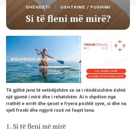
SHËNDETI
USHTRIME / PUSHIMI
Si të fleni më mirë?
Të gjithë jemi të vetëdijshëm se sa i rëndësishëm është
një gjumë i mirë dhe i rehatshëm. Ai n shpëton nga
rrathët e errët dhe qeset e fryera poshtë syve, si dhe na
sjell freski dhe ngjyrë rozë në faqet tona.
1. Si të fleni më mirë