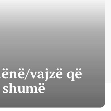
nënë/vajzë që
t shumë