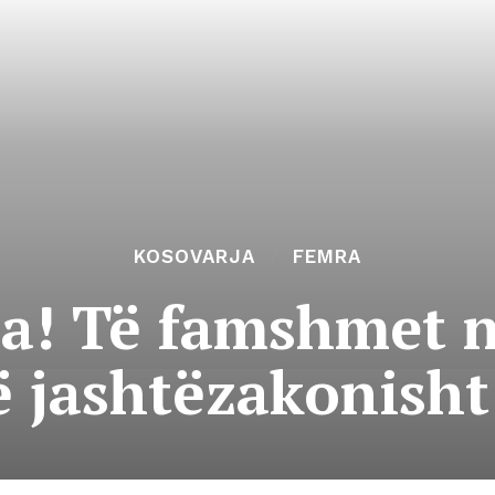
KOSOVARJA
FEMRA
ija! Të famshmet 
ë jashtëzakonish