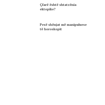
Çfarë është shtatzënia
ektopike?
Pesë shënjat më manipuluese
të horoskopit