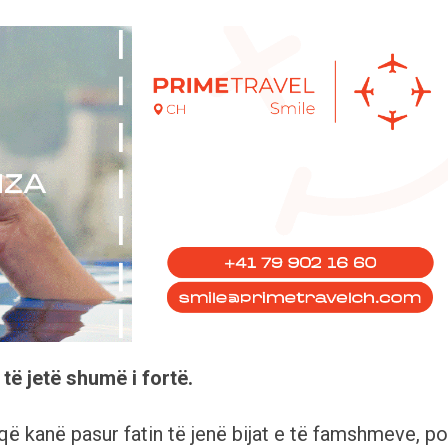
të jetë shumë i fortë.
ë kanë pasur fatin të jenë bijat e të famshmeve, po