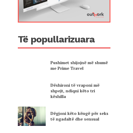
Të popullarizuara
Pushimet shijojnë më shumë
me Prime Travel
Dëshironi të vraponi më
shpejt, ndiqni këto tri
këshilla
Dëgjoni këto këngë për seks
të ngadaltë dhe sensual