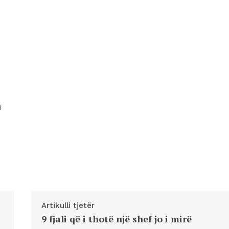
n
Artikulli tjetër
9 fjali që i thotë një shef jo i mirë