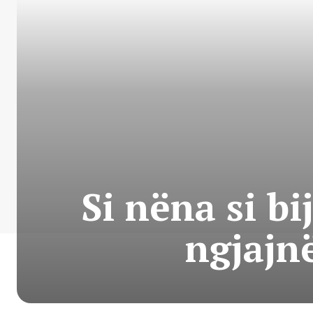
Si nëna si b
ngjajn