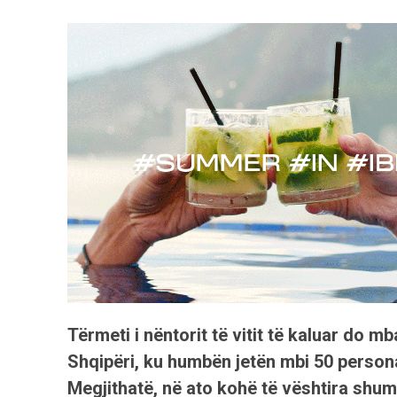
Tërmeti i nëntorit të vitit të kaluar do 
Shqipëri, ku humbën jetën mbi 50 persona
Megjithatë, në ato kohë të vështira shum