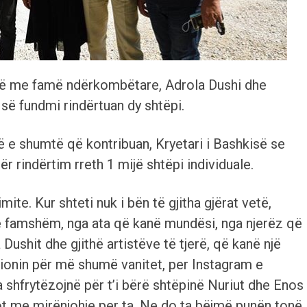
më me famë ndërkombëtare, Adrola Dushi dhe
 së fundmi rindërtuan dy shtëpi.
 e shumtë që kontribuan, Kryetari i Bashkisë se
ër rindërtim rreth 1 mijë shtëpi individuale.
ite. Kur shteti nuk i bën të gjitha gjërat vetë,
e famshëm, nga ata që kanë mundësi, nga njerëz që
Dushit dhe gjithë artistëve të tjerë, që kanë një
cionin për më shumë vanitet, per Instagram e
shfrytëzojnë për t’i bërë shtëpinë Nuriut dhe Enos
t me mirënjohje per ta. Ne do ta bëjmë punën tonë,