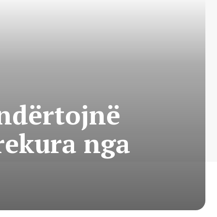
indërtojnë
prekura nga