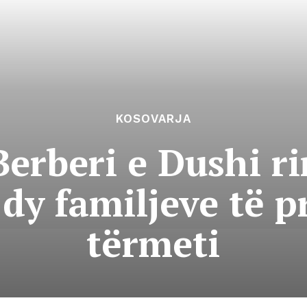
KOSOVARJA
erberi e Dushi r
 dy familjeve të 
tërmeti