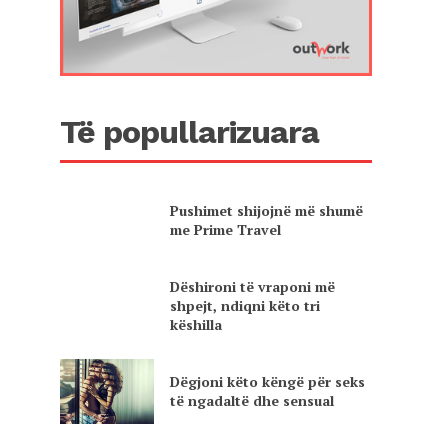
Të popullarizuara
Pushimet shijojnë më shumë
me Prime Travel
Dëshironi të vraponi më
shpejt, ndiqni këto tri
këshilla
Dëgjoni këto këngë për seks
të ngadaltë dhe sensual