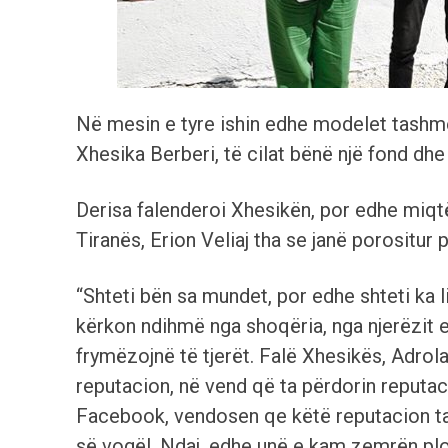
Në mesin e tyre ishin edhe modelet tash
Xhesika Berberi, të cilat bënë një fond dhe
Derisa falenderoi Xhesikën, por edhe miqtë
Tiranës, Erion Veliaj tha se janë porositur p
“Shteti bën sa mundet, por edhe shteti ka lim
kërkon ndihmë nga shoqëria, nga njerëzit 
frymëzojnë të tjerët. Falë Xhesikës, Adrola 
reputacion, në vend që ta përdorin reputa
Facebook, vendosen qe këtë reputacion ta 
së vogël. Ndaj, edhe unë e kam zemrën plo