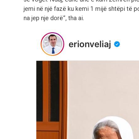
jemi në një fazë ku kemi 1 mijë shtëpi të po
na jep nje dorë”, tha ai.