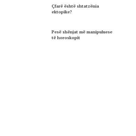
Çfarë është shtatzënia
ektopike?
Pesë shënjat më manipuluese
të horoskopit