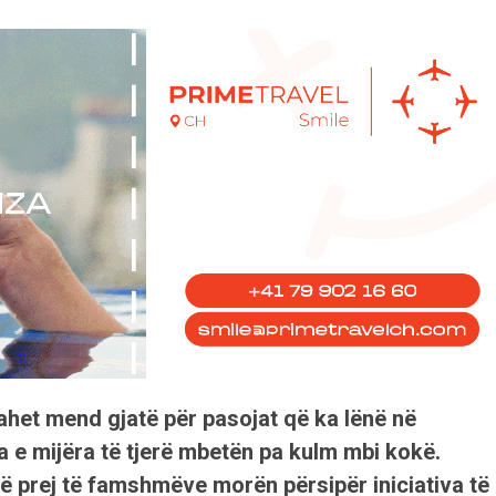
mbahet mend gjatë për pasojat që ka lënë në
 e mijëra të tjerë mbetën pa kulm mbi kokë.
ë prej të famshmëve morën përsipër iniciativa të