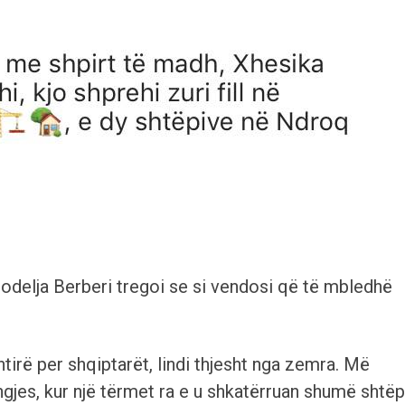
delja Berberi tregoi se si vendosi që të mbledhë
htirë per shqiptarët, lindi thjesht nga zemra. Më
jes, kur një tërmet ra e u shkatërruan shumë shtëp