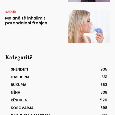
Këshilla
Me anë të inhalimit
parandaloni ftohjen
Kategoritë
SHËNDETI
935
DASHURIA
651
BUKURIA
553
NËNA
538
KËSHILLA
520
KOSOVARJA
398