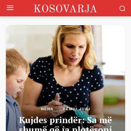
KOSOVARJA
NËNA
FËMIU JUAJ
Kujdes prindër: Sa më
shumë që ia plotësoni