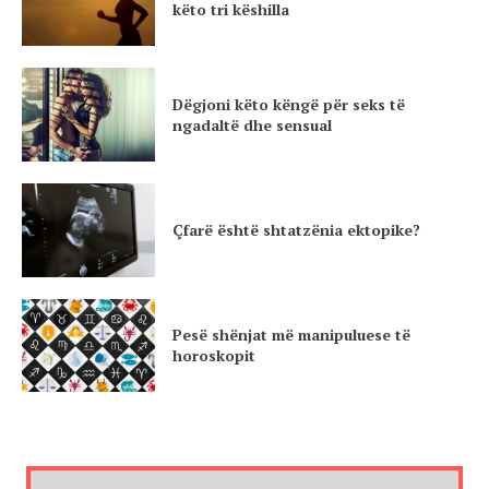
këto tri këshilla
Dëgjoni këto këngë për seks të
ngadaltë dhe sensual
Çfarë është shtatzënia ektopike?
Pesë shënjat më manipuluese të
horoskopit