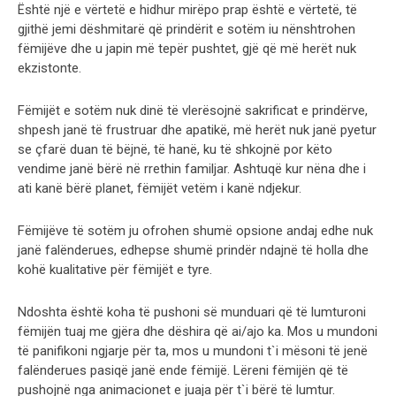
Është një e vërtetë e hidhur mirëpo prap është e vërtetë, të
gjithë jemi dëshmitarë që prindërit e sotëm iu nënshtrohen
fëmijëve dhe u japin më tepër pushtet, gjë që më herët nuk
ekzistonte.
Fëmijët e sotëm nuk dinë të vlerësojnë sakrificat e prindërve,
shpesh janë të frustruar dhe apatikë, më herët nuk janë pyetur
se çfarë duan të bëjnë, të hanë, ku të shkojnë por këto
vendime janë bërë në rrethin familjar. Ashtuqë kur nëna dhe i
ati kanë bërë planet, fëmijët vetëm i kanë ndjekur.
Fëmijëve të sotëm ju ofrohen shumë opsione andaj edhe nuk
janë falënderues, edhepse shumë prindër ndajnë të holla dhe
kohë kualitative për fëmijët e tyre.
Ndoshta është koha të pushoni së munduari që të lumturoni
fëmijën tuaj me gjëra dhe dëshira që ai/ajo ka. Mos u mundoni
të panifikoni ngjarje për ta, mos u mundoni t`i mësoni të jenë
falënderues pasiqë janë ende fëmijë. Lëreni fëmijën që të
pushojnë nga animacionet e juaja për t`i bërë të lumtur.