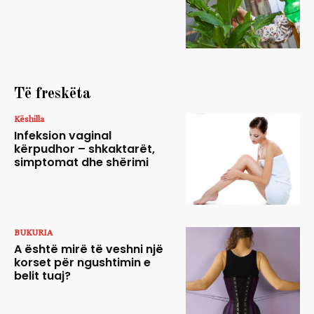
Të freskëta
Këshilla
Infeksion vaginal
kërpudhor – shkaktarët,
simptomat dhe shërimi
BUKURIA
A është mirë të veshni një
korset për ngushtimin e
belit tuaj?