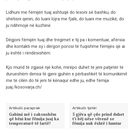
Lidhuni me fëmijën tuaj ashtuqë do lexoni së bashku, do
shëtisni qenin, do luani lojra me fjalë, do luani me muzikë, do
ju ndihmojë në kuzhinë.
Dëgjoni fëmijën tuaj dhe tregimet e tij pa i komentuar, afërsia
dhe kontakti me sy i dërgon porosi të fuqishme fëmijës që ai
ju është i rëndësishëm.
Kjo mund të zgjasë një kohë, mirëpo duhet të jeni patjetër të
durueshëm derisa të gjeni gjuhën e përbashkët të komunikimit
me të cilën do të jeni të kënaqur edhe ju, edhe fëmija
juaj./kosovarja.ch/
Artikulli paraprak
Artikulli tjetër
Gabimi më i zakonshëm
5 gjëra që çdo prind duhet
që bëni kur fëmija juaj ka
t’i bëj nëse vërenë se
temperaturë të lartë!
fëmija nuk është i lumtur