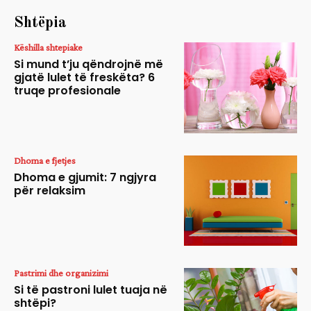
Shtëpia
Këshilla shtepiake
Si mund t’ju qëndrojnë më
gjatë lulet të freskëta? 6
truqe profesionale
Dhoma e fjetjes
Dhoma e gjumit: 7 ngjyra
për relaksim
Pastrimi dhe organizimi
Si të pastroni lulet tuaja në
shtëpi?