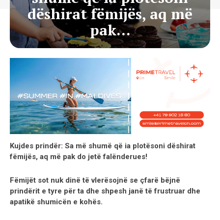
dëshirat fëmijës, aq më
pak…
Kujdes prindër: Sa më shumë që ia plotësoni dëshirat
fëmijës, aq më pak do jetë falënderues!
Fëmijët sot nuk dinë të vlerësojnë se çfarë bëjnë
prindërit e tyre për ta dhe shpesh janë të frustruar dhe
apatikë shumicën e kohës.