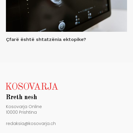
Çfarë është shtatzënia ektopike?
KOSOVARJA
Rreth nesh
Kosovarja Online
10000 Prishtina
redaksia@kosovarja.ch