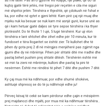
as me laser. Pas afro gjysmë viti vuajtje, një plakë, që do ta
kujtoj gjatë tërë jetës, më tregoi për reçetën e cila me siguri
më shpëtoi jetën. Tërshëra e thjeshtë, që çdokush në fshat e
ka, por edhe në qytet e gjeni lehtë. Kam pirë çaj një muaj dhe
mjeku nuk ka besuar se nuk kam më asnjë gurë, kurse unë as
që i kam hetuar gjatë daljes së tyre sepse tërshëra i ka thyer
plotësisht. Do të thotë 1 l ujë, 5 lugë tërshërë. Kur uji vlon
tërshëra e larë shtohet dhe zihet edhe për 10 minuta, kur të
fundoset e tëra llogaritet se është zier. Të kullohet dhe të
pihen dy gota prej 2 dl në mëngjes menjëherë pas zgjimit nga
gjumi dhe dy në mbrëmje. Pihen për shtatë ditë me rradhë dhe
pastaj bëhet pushim prej shtatë ditësh. Tërshërën është më
së miri ta zieni në mbrëmje, kulloni dhe pastaj ta pini të
nesërmen. Është me rëndësi të pihet 7 ditë dhe pushim 7 ditë.
Ky çaj mua më ka ndihmuar, por edhe shumë shokëve,
ashtuqë shpresoj se do të ju ndihmojë edhe ju!
Përveç kësaj të cekë se kam përdorur edhe çajin e mësipërm
prej majdanozi dhe mjalti, por mua më ka ndihmuar tërshëra…