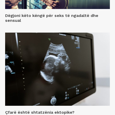
Dëgjoni këto këngë për seks të ngadaltë dhe
sensual
Çfarë është shtatzënia ektopike?