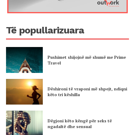
Të popullarizuara
Pushimet shijojnë më shumë me Prime
Travel
Dëshironi të vraponi më shpejt, ndiqni
këto tri këshilla
Dëgjoni këto këngë për seks të
ngadaltë dhe sensual