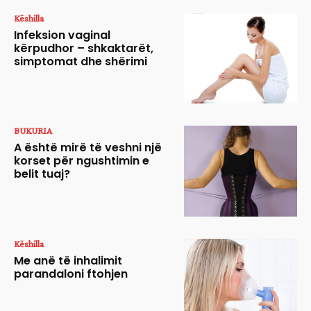
Këshilla
Infeksion vaginal
kërpudhor – shkaktarët,
simptomat dhe shërimi
BUKURIA
A është mirë të veshni një
korset për ngushtimin e
belit tuaj?
Këshilla
Me anë të inhalimit
parandaloni ftohjen