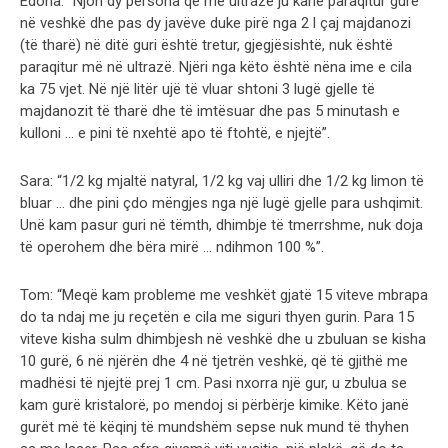
Edona: “Njoh dy persona që me ultrazë ju kanë paraqitur gurë
në veshkë dhe pas dy javëve duke pirë nga 2 l çaj majdanozi
(të tharë) në ditë guri është tretur, gjegjësishtë, nuk është
paraqitur më në ultrazë. Njëri nga këto është nëna ime e cila
ka 75 vjet. Në një litër ujë të vluar shtoni 3 lugë gjelle të
majdanozit të tharë dhe të imtësuar dhe pas 5 minutash e
kulloni … e pini të nxehtë apo të ftohtë, e njejtë”.
Sara: “1/2 kg mjaltë natyral, 1/2 kg vaj ulliri dhe 1/2 kg limon të
bluar … dhe pini çdo mëngjes nga një lugë gjelle para ushqimit.
Unë kam pasur guri në tëmth, dhimbje të tmerrshme, nuk doja
të operohem dhe bëra mirë … ndihmon 100 %”.
Tom: “Meqë kam probleme me veshkët gjatë 15 viteve mbrapa
do ta ndaj me ju reçetën e cila me siguri thyen gurin. Para 15
viteve kisha sulm dhimbjesh në veshkë dhe u zbuluan se kisha
10 gurë, 6 në njërën dhe 4 në tjetrën veshkë, që të gjithë me
madhësi të njejtë prej 1 cm. Pasi nxorra një gur, u zbulua se
kam gurë kristalorë, po mendoj si përbërje kimike. Këto janë
gurët më të këqinj të mundshëm sepse nuk mund të thyhen