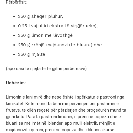
Përbërësit:
250 g sheqer pluhur,
0.25 l vaj ulliri ekstra të virgjër (eko),
250 g limon me lëvozhgë
250 g rrënjë majdanozi (të bluara) dhe
250 g mjaltë
(apo sasi të njejta të të gjithë përbërësve)
Udhëzim:
Limonin e lani mirë dhe nëse është i spërkatur e pastroni nga
kimikatet. Këtë mund ta bëni me përzierjen për pastrimin e
frutave, të cilën reçetë për përzierjen dhe proçedurën mund ta
gjeni këtu. Pasi ta pastroni limonin, e preni në copëza dhe e
bluani sa më imët në ‘blender’ apo mulli elektrik, rrënjët e
majdanozit i qëroni, preni në copëza dhe i bluani sikurse