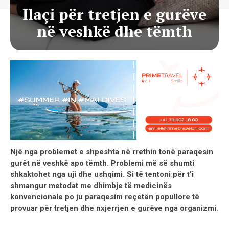
Ilaçi për tretjen e gurëve
në veshkë dhe tëmth
Një nga problemet e shpeshta në rrethin tonë paraqesin
gurët në veshkë apo tëmth. Problemi më së shumti
shkaktohet nga uji dhe ushqimi. Si të tentoni për t’i
shmangur metodat me dhimbje të medicinës
konvencionale po ju paraqesim reçetën popullore të
provuar për tretjen dhe nxjerrjen e gurëve nga organizmi.