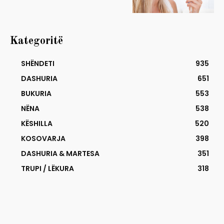
Kategoritë
SHËNDETI
935
DASHURIA
651
BUKURIA
553
NËNA
538
KËSHILLA
520
KOSOVARJA
398
DASHURIA & MARTESA
351
TRUPI / LËKURA
318