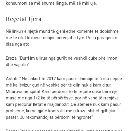
konsumoni sa më shumë lëngje, më së miri ujë.
Reçetat tjera
Në linkun e njejtë mund të gjeni edhe komente të dobishme
me të cilët lexuesit ndajnë përvojat e tyre. Po ju paraqesim
disa nga ato.
Ereza: “Burri im u lirua nga gurët në veshkë duke pirë limon
dhe vaj ulliri”.
Astriti: “ Në shkurt të 2012 kam pasur dhimbje të forta sepse
më ka lëvizur guri në veshkë për të cilin nuk e kam ditur.
Mbarova në spital. Kam përdorur këtë reçetë duke bërë një
masë me nga 1/2 kg të përbërësve, por në vend të rrënjëve
kam përdorur fletat e majdanozit. Që atëherë nuk kam pasur
probleme, kurse gjatë kontrollit me ultrazë shihet gjithçka
pastër. Ju rekomandoj ta përdorni të ngrohtë”