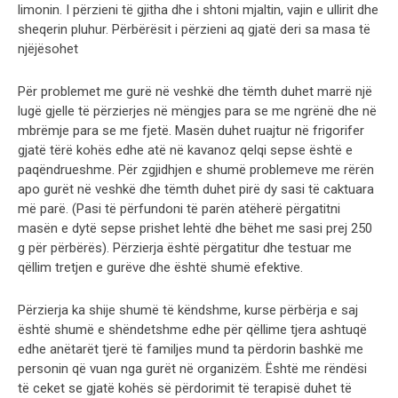
limonin. I përzieni të gjitha dhe i shtoni mjaltin, vajin e ullirit dhe
sheqerin pluhur. Përbërësit i përzieni aq gjatë deri sa masa të
njëjësohet
Për problemet me gurë në veshkë dhe tëmth duhet marrë një
lugë gjelle të përzierjes në mëngjes para se me ngrënë dhe në
mbrëmje para se me fjetë. Masën duhet ruajtur në frigorifer
gjatë tërë kohës edhe atë në kavanoz qelqi sepse është e
paqëndrueshme. Për zgjidhjen e shumë problemeve me rërën
apo gurët në veshkë dhe tëmth duhet pirë dy sasi të caktuara
më parë. (Pasi të përfundoni të parën atëherë përgatitni
masën e dytë sepse prishet lehtë dhe bëhet me sasi prej 250
g për përbërës). Përzierja është përgatitur dhe testuar me
qëllim tretjen e gurëve dhe është shumë efektive.
Përzierja ka shije shumë të këndshme, kurse përbërja e saj
është shumë e shëndetshme edhe për qëllime tjera ashtuqë
edhe anëtarët tjerë të familjes mund ta përdorin bashkë me
personin që vuan nga gurët në organizëm. Është me rëndësi
të ceket se gjatë kohës së përdorimit të terapisë duhet të