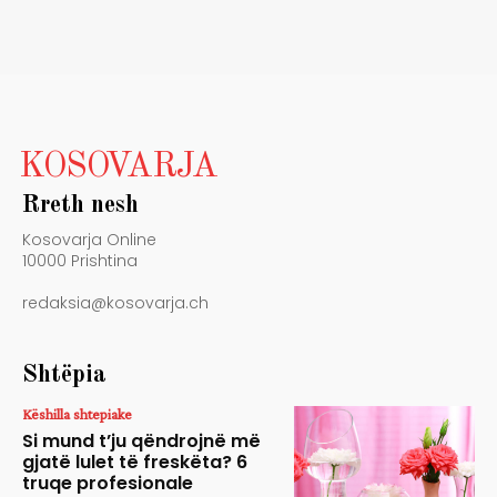
KOSOVARJA
Rreth nesh
Kosovarja Online
10000 Prishtina
redaksia@kosovarja.ch
Shtëpia
Këshilla shtepiake
Si mund t’ju qëndrojnë më
gjatë lulet të freskëta? 6
truqe profesionale