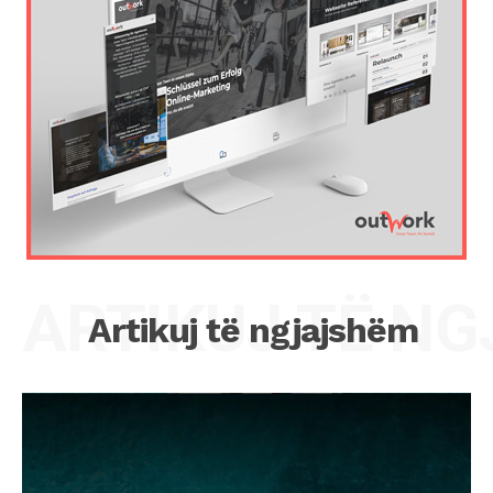
ARTIKUJ TË N
Artikuj të ngjajshëm