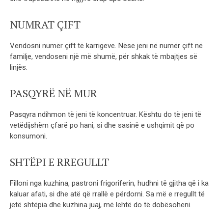
NUMRAT ÇIFT
Vendosni numër çift të karrigeve. Nëse jeni në numër çift në
familje, vendoseni një më shumë, për shkak të mbajtjes së
linjës.
PASQYRË NË MUR
Pasqyra ndihmon të jeni të koncentruar. Kështu do të jeni të
vetëdijshëm çfarë po hani, si dhe sasinë e ushqimit që po
konsumoni.
SHTËPI E RREGULLT
Filloni nga kuzhina, pastroni frigoriferin, hudhni të gjitha që i ka
kaluar afati, si dhe atë që rrallë e përdorni. Sa më e rregullt të
jetë shtëpia dhe kuzhina juaj, më lehtë do të dobësoheni.