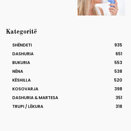
Kategoritë
SHËNDETI
935
DASHURIA
651
BUKURIA
553
NËNA
538
KËSHILLA
520
KOSOVARJA
398
DASHURIA & MARTESA
351
TRUPI / LËKURA
318