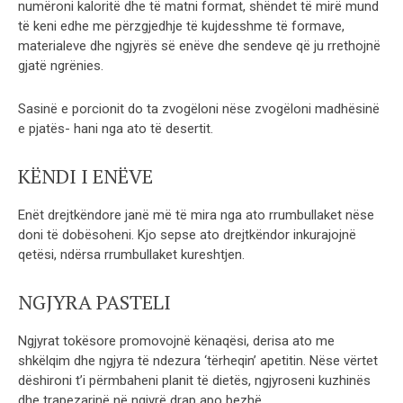
numëroni kaloritë dhe të matni format, shëndet të mirë mund
të keni edhe me përzgjedhje të kujdesshme të formave,
materialeve dhe ngjyrës së enëve dhe sendeve që ju rrethojnë
gjatë ngrënies.
Sasinë e porcionit do ta zvogëloni nëse zvogëloni madhësinë
e pjatës- hani nga ato të desertit.
KËNDI I ENËVE
Enët drejtkëndore janë më të mira nga ato rrumbullaket nëse
doni të dobësoheni. Kjo sepse ato drejtkëndor inkurajojnë
qetësi, ndërsa rrumbullaket kureshtjen.
NGJYRA PASTELI
Ngjyrat tokësore promovojnë kënaqësi, derisa ato me
shkëlqim dhe ngjyra të ndezura ‘tërheqin’ apetitin. Nëse vërtet
dëshironi t’i përmbaheni planit të dietës, ngjyroseni kuzhinës
dhe trapezarinë në ngjyrë drap apo bezhë.