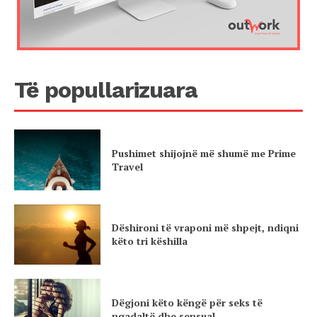
Të popullarizuara
Pushimet shijojnë më shumë me Prime
Travel
Dëshironi të vraponi më shpejt, ndiqni
këto tri këshilla
Dëgjoni këto këngë për seks të
ngadaltë dhe sensual