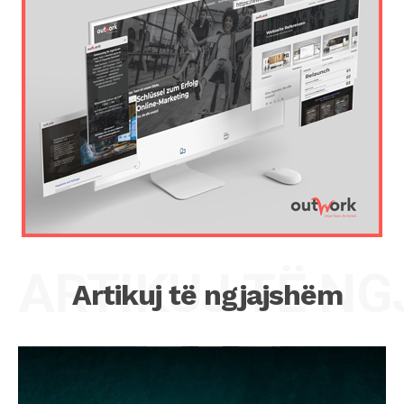
ARTIKUJ TË N
Artikuj të ngjajshëm