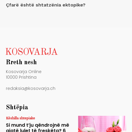
Çfarë është shtatzënia ektopike?
KOSOVARJA
Rreth nesh
Kosovarja Online
10000 Prishtina
redaksia@kosovarja.ch
Shtëpia
Këshilla shtepiake
Si mund t’ju qëndrojnë më
gjatë lulet të freskëta? 6