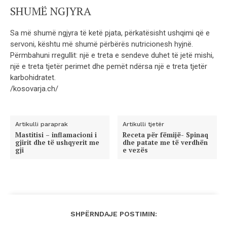
SHUMË NGJYRA
Sa më shumë ngjyra të ketë pjata, përkatësisht ushqimi që e
servoni, kështu më shumë përbërës nutricionesh hyjnë.
Përmbahuni rregullit: një e treta e sendeve duhet të jetë mishi,
një e treta tjetër perimet dhe pemët ndërsa një e treta tjetër
karbohidratet.
/kosovarja.ch/
Artikulli paraprak
Artikulli tjetër
Mastitisi – inflamacioni i
Receta për fëmijë- Spinaq
gjirit dhe të ushqyerit me
dhe patate me të verdhën
gji
e vezës
SHPËRNDAJE POSTIMIN: