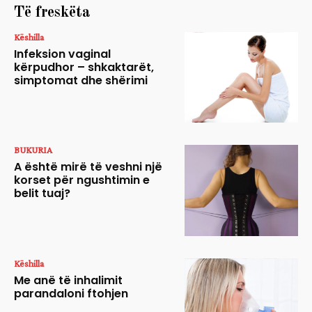
Të freskëta
Këshilla
Infeksion vaginal
kërpudhor – shkaktarët,
simptomat dhe shërimi
BUKURIA
A është mirë të veshni një
korset për ngushtimin e
belit tuaj?
Këshilla
Me anë të inhalimit
parandaloni ftohjen