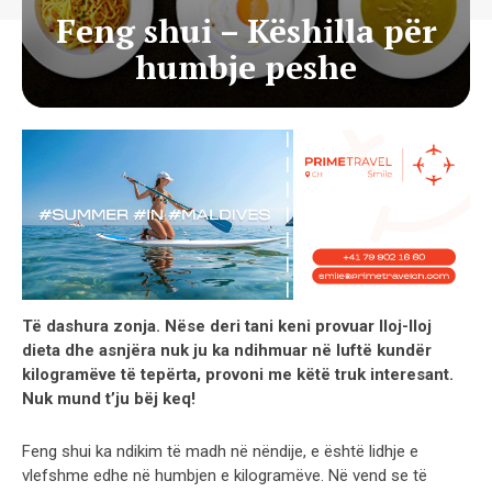
Feng shui – Këshilla për
humbje peshe
Të dashura zonja. Nëse deri tani keni provuar lloj-lloj
dieta dhe asnjëra nuk ju ka ndihmuar në luftë kundër
kilogramëve të tepërta, provoni me këtë truk interesant.
Nuk mund t’ju bëj keq!
Feng shui ka ndikim të madh në nëndije, e është lidhje e
vlefshme edhe në humbjen e kilogramëve. Në vend se të