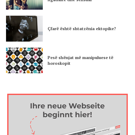
Çfarë është shtatzënia ektopike?
Pesë shënjat më manipuluese të
horoskopit