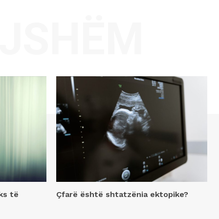
AJSHËM
ks të
Çfarë është shtatzënia ektopike?