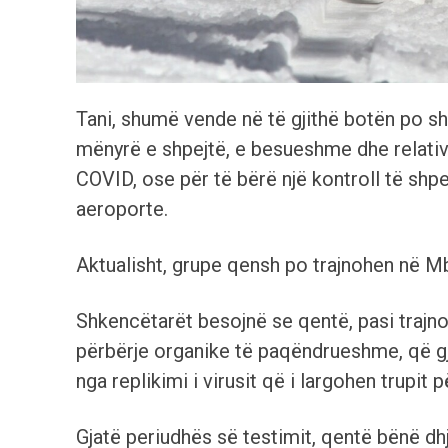
Tani, shumë vende në të gjithë botën po s
mënyrë e shpejtë, e besueshme dhe relativis
COVID, ose për të bërë një kontroll të shpe
aeroporte.
Aktualisht, grupe qensh po trajnohen në M
Shkencëtarët besojnë se qentë, pasi trajno
përbërje organike të paqëndrueshme, që gj
nga replikimi i virusit që i largohen trupit
Gjatë periudhës së testimit, qentë bënë d