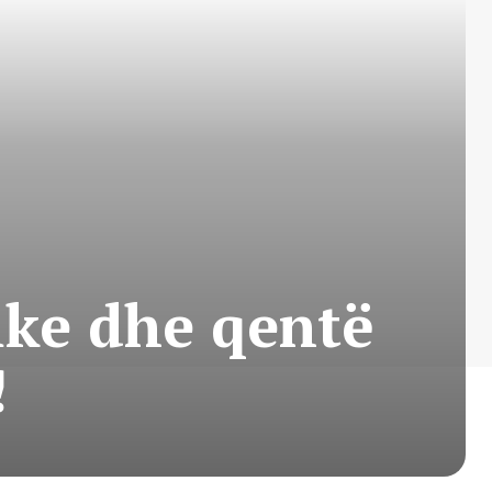
ike dhe qentë
!