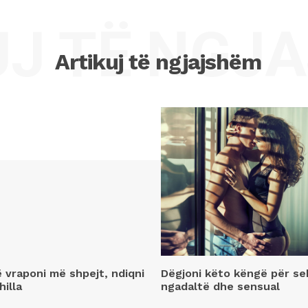
UJ TË NGJ
Artikuj të ngjajshëm
ë vraponi më shpejt, ndiqni
Dëgjoni këto këngë për se
hilla
ngadaltë dhe sensual