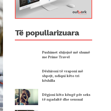
Të popullarizuara
Pushimet shijojnë më shumë
me Prime Travel
Dëshironi të vraponi më
shpejt, ndiqni këto tri
këshilla
Dëgjoni këto këngë për seks
të ngadaltë dhe sensual