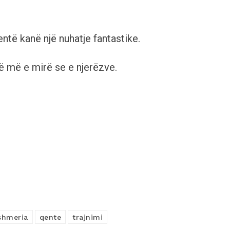
ntë kanë një nuhatje fantastike.
ë më e mirë se e njerëzve.
shmeria
qente
trajnimi