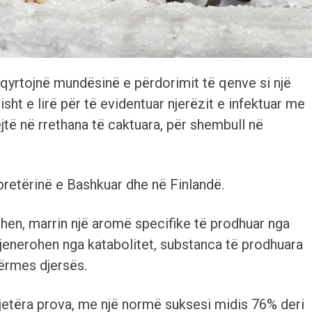
hqyrtojnë mundësinë e përdorimit të qenve si një
ht e lirë për të evidentuar njerëzit e infektuar me
jtë në rrethana të caktuara, për shembull në
bretërinë e Bashkuar dhe në Finlandë.
hen, marrin një aromë specifike të prodhuar nga
enerohen nga katabolitet, substanca të prodhuara
 përmes djersës.
hjetëra prova, me një normë suksesi midis 76% deri