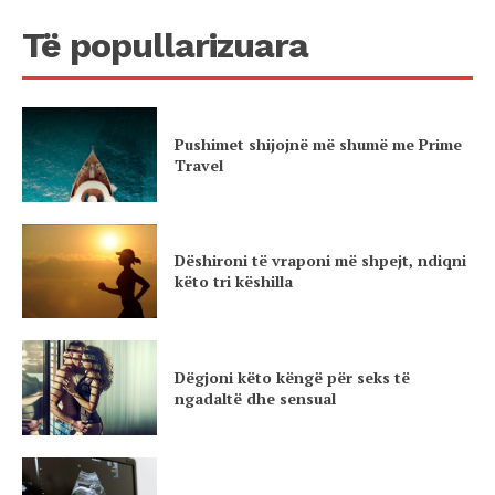
Të popullarizuara
Pushimet shijojnë më shumë me Prime
Travel
Dëshironi të vraponi më shpejt, ndiqni
këto tri këshilla
Dëgjoni këto këngë për seks të
ngadaltë dhe sensual