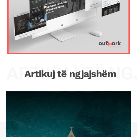
ARTIKUJ TË N
Artikuj të ngjajshëm