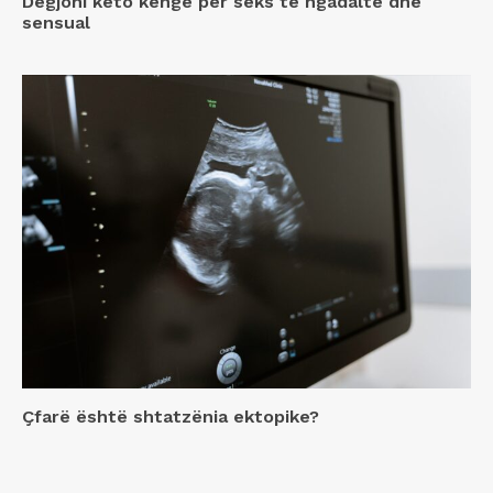
Dëgjoni këto këngë për seks të ngadaltë dhe
sensual
Çfarë është shtatzënia ektopike?