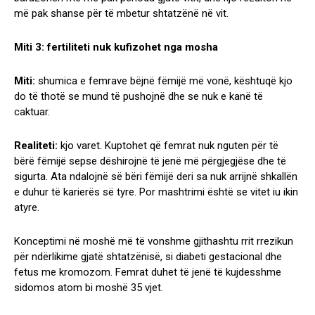
më pak shanse për të mbetur shtatzënë në vit.
Miti 3: fertiliteti nuk kufizohet nga mosha
Miti:
shumica e femrave bëjnë fëmijë më vonë, kështuqë kjo
do të thotë se mund të pushojnë dhe se nuk e kanë të
caktuar.
Realiteti:
kjo varet. Kuptohet që femrat nuk nguten për të
bërë fëmijë sepse dëshirojnë të jenë më përgjegjëse dhe të
sigurta. Ata ndalojnë së bëri fëmijë deri sa nuk arrijnë shkallën
e duhur të karierës së tyre. Por mashtrimi është se vitet iu ikin
atyre.
Konceptimi në moshë më të vonshme gjithashtu rrit rrezikun
për ndërlikime gjatë shtatzënisë, si diabeti gestacional dhe
fetus me kromozom. Femrat duhet të jenë të kujdesshme
sidomos atom bi moshë 35 vjet.