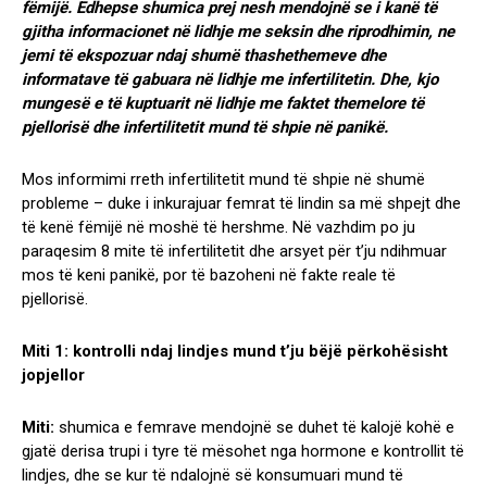
fëmijë. Edhepse shumica prej nesh mendojnë se i kanë të
gjitha informacionet në lidhje me seksin dhe riprodhimin, ne
jemi të ekspozuar ndaj shumë thashethemeve dhe
informatave të gabuara në lidhje me infertilitetin. Dhe, kjo
mungesë e të kuptuarit në lidhje me faktet themelore të
pjellorisë dhe infertilitetit mund të shpie në panikë.
Mos informimi rreth infertilitetit mund të shpie në shumë
probleme – duke i inkurajuar femrat të lindin sa më shpejt dhe
të kenë fëmijë në moshë të hershme. Në vazhdim po ju
paraqesim 8 mite të infertilitetit dhe arsyet për t’ju ndihmuar
mos të keni panikë, por të bazoheni në fakte reale të
pjellorisë.
Miti 1: kontrolli ndaj lindjes mund t’ju bëjë përkohësisht
jopjellor
Miti:
shumica e femrave mendojnë se duhet të kalojë kohë e
gjatë derisa trupi i tyre të mësohet nga hormone e kontrollit të
lindjes, dhe se kur të ndalojnë së konsumuari mund të