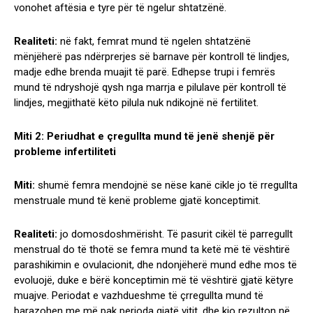
vonohet aftësia e tyre për të ngelur shtatzënë.
Realiteti:
në fakt, femrat mund të ngelen shtatzënë
mënjëherë pas ndërprerjes së barnave për kontroll të lindjes,
madje edhe brenda muajit të parë. Edhepse trupi i femrës
mund të ndryshojë qysh nga marrja e pilulave për kontroll të
lindjes, megjithatë këto pilula nuk ndikojnë në fertilitet.
Miti 2: Periudhat e çregullta mund të jenë shenjë për
probleme infertiliteti
Miti:
shumë femra mendojnë se nëse kanë cikle jo të rregullta
menstruale mund të kenë probleme gjatë konceptimit.
Realiteti:
jo domosdoshmërisht. Të pasurit cikël të parregullt
menstrual do të thotë se femra mund ta ketë më të vështirë
parashikimin e ovulacionit, dhe ndonjëherë mund edhe mos të
evoluojë, duke e bërë konceptimin më të vështirë gjatë këtyre
muajve. Periodat e vazhdueshme të çrregullta mund të
barazohen me më pak perioda gjatë vitit, dhe kjo rezulton në