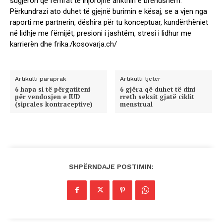
sugjeron që femrat të injorojnë ankthin e brendshëm.
Përkundrazi ato duhet të gjejnë burimin e kësaj, se a vjen nga
raporti me partnerin, dëshira për tu konceptuar, kundërthëniet
në lidhje me fëmijët, presioni i jashtëm, stresi i lidhur me
karrierën dhe frika./kosovarja.ch/
Artikulli paraprak
Artikulli tjetër
6 hapa si të përgatiteni
6 gjëra që duhet të dini
për vendosjen e IUD
rreth seksit gjatë ciklit
(siprales kontraceptive)
menstrual
SHPËRNDAJE POSTIMIN: