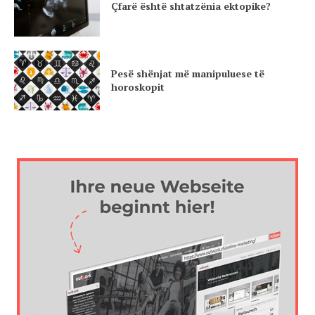
Çfarë është shtatzënia ektopike?
Pesë shënjat më manipuluese të
horoskopit