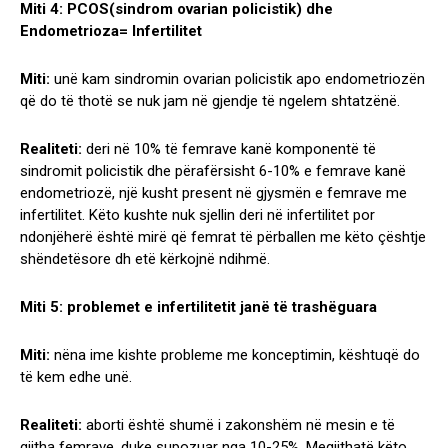
Miti 4: PCOS(sindrom ovarian policistik) dhe
Endometrioza= Infertilitet
Miti:
unë kam sindromin ovarian policistik apo endometriozën
që do të thotë se nuk jam në gjendje të ngelem shtatzënë.
Realiteti:
deri në 10% të femrave kanë komponentë të
sindromit policistik dhe përafërsisht 6-10% e femrave kanë
endometriozë, një kusht present në gjysmën e femrave me
infertilitet. Këto kushte nuk sjellin deri në infertilitet por
ndonjëherë është mirë që femrat të përballen me këto çështje
shëndetësore dh etë kërkojnë ndihmë.
Miti 5: problemet e infertilitetit janë të trashëguara
Miti:
nëna ime kishte probleme me konceptimin, kështuqë do
të kem edhe unë.
Realiteti:
aborti është shumë i zakonshëm në mesin e të
gjitha femrave, duke supozuar nga 10-25%. Megjithatë këto