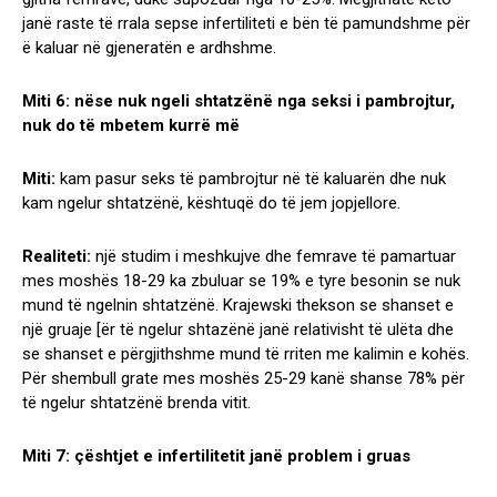
janë raste të rrala sepse infertiliteti e bën të pamundshme për
ë kaluar në gjeneratën e ardhshme.
Miti 6: nëse nuk ngeli shtatzënë nga seksi i pambrojtur,
nuk do të mbetem kurrë më
Miti:
kam pasur seks të pambrojtur në të kaluarën dhe nuk
kam ngelur shtatzënë, kështuqë do të jem jopjellore.
Realiteti:
një studim i meshkujve dhe femrave të pamartuar
mes moshës 18-29 ka zbuluar se 19% e tyre besonin se nuk
mund të ngelnin shtatzënë. Krajewski thekson se shanset e
një gruaje [ër të ngelur shtazënë janë relativisht të ulëta dhe
se shanset e përgjithshme mund të rriten me kalimin e kohës.
Për shembull grate mes moshës 25-29 kanë shanse 78% për
të ngelur shtatzënë brenda vitit.
Miti 7: çështjet e infertilitetit janë problem i gruas