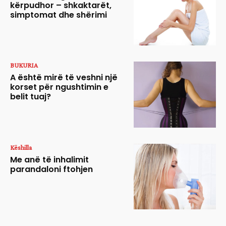
kërpudhor – shkaktarët,
simptomat dhe shërimi
BUKURIA
A është mirë të veshni një
korset për ngushtimin e
belit tuaj?
Këshilla
Me anë të inhalimit
parandaloni ftohjen