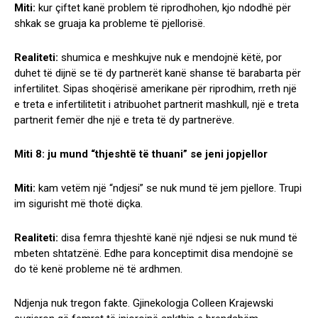
Miti:
kur çiftet kanë problem të riprodhohen, kjo ndodhë për
shkak se gruaja ka probleme të pjellorisë.
Realiteti:
shumica e meshkujve nuk e mendojnë këtë, por
duhet të dijnë se të dy partnerët kanë shanse të barabarta për
infertilitet. Sipas shoqërisë amerikane për riprodhim, rreth një
e treta e infertilitetit i atribuohet partnerit mashkull, një e treta
partnerit femër dhe një e treta të dy partnerëve.
Miti 8: ju mund “thjeshtë të thuani” se jeni jopjellor
Miti:
kam vetëm një “ndjesi” se nuk mund të jem pjellore. Trupi
im sigurisht më thotë diçka.
Realiteti:
disa femra thjeshtë kanë një ndjesi se nuk mund të
mbeten shtatzënë. Edhe para konceptimit disa mendojnë se
do të kenë probleme në të ardhmen.
Ndjenja nuk tregon fakte. Gjinekologja Colleen Krajewski