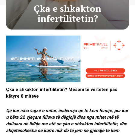
Çka e shkakton
infertilitetin?
Çka e shkakton infertilitetin? Mësoni të vërtetën pas
këtyre 8 miteve
Që kur isha vajzë e mitur, ëndërroja që të kem fëmijë, por kur
u bëra 22 vjeçare fillova të dëgjojë disa nga mitet më të
dalluara në lidhje me atë se çka e shkakton infertilitetin, dhe
shqetësohesha se kurrë nuk do të jem në gjendje të kem