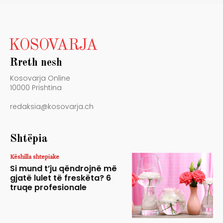
KOSOVARJA
Rreth nesh
Kosovarja Online
10000 Prishtina
redaksia@kosovarja.ch
Shtëpia
Këshilla shtepiake
Si mund t’ju qëndrojnë më
gjatë lulet të freskëta? 6
truqe profesionale