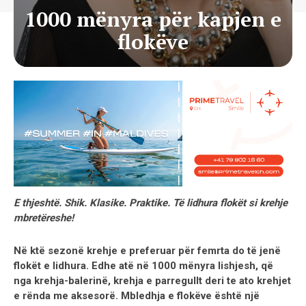
1000 mënyra për kapjen e
flokëve
E thjeshtë. Shik. Klasike. Praktike. Të lidhura flokët si krehje
mbretëreshe!
Në ktë sezonë krehje e preferuar për femrta do të jenë
flokët e lidhura. Edhe atë në 1000 mënyra lishjesh, që
nga krehja-balerinë, krehja e parregullt deri te ato krehjet
e rënda me aksesorë. Mbledhja e flokëve është një