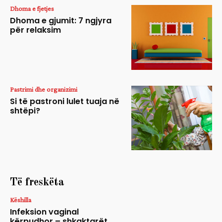
Dhoma e fjetjes
Dhoma e gjumit: 7 ngjyra
për relaksim
Pastrimi dhe organizimi
Si të pastroni lulet tuaja në
shtëpi?
Të freskëta
Këshilla
Infeksion vaginal
kërpudhor – shkaktarët,