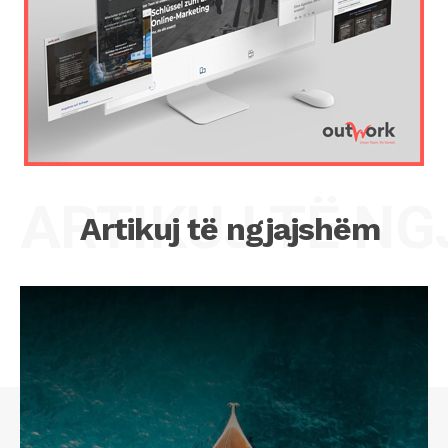
ARTIKUJ TË N
Artikuj të ngjajshëm