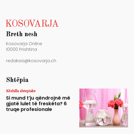
KOSOVARJA
Rreth nesh
Kosovarja Online
10000 Prishtina
redaksia@kosovarja.ch
Shtëpia
Këshilla shtepiake
Si mund t’ju qëndrojnë më
gjatë lulet të freskëta? 6
truqe profesionale