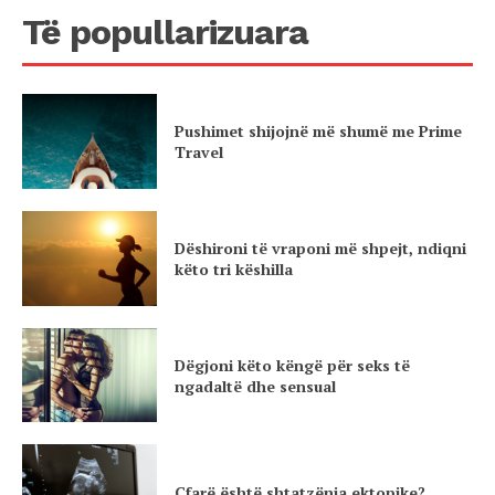
Të popullarizuara
Pushimet shijojnë më shumë me Prime
Travel
Dëshironi të vraponi më shpejt, ndiqni
këto tri këshilla
Dëgjoni këto këngë për seks të
ngadaltë dhe sensual
Çfarë është shtatzënia ektopike?