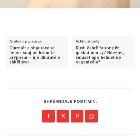
Artikulli paraprak
Artikulli tjetër
Gjurmët e shputave të
Kush është fajtor për
bebes suaj në brum të
qeskat nën sy? Ndezjet,
kryposur – një dhuratë e
sinuset apo helmet në
shkëlqyer
organizëm?
SHPËRNDAJE POSTIMIN: