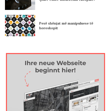
Pesë shënjat më manipuluese të
horoskopit