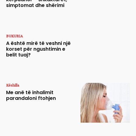
simptomat dhe shërimi
BUKURIA
A është mirë të veshni një
korset për ngushtimin e
belit tuaj?
Këshilla
Me anë të inhalimit
parandaloni ftohjen