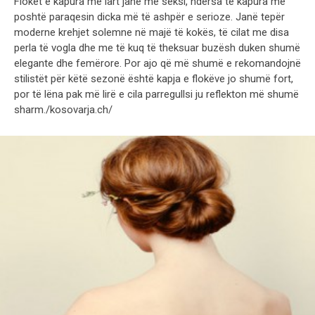
Flokët e kapura më lart janë më seksi, ndërsa të kapura më
poshtë paraqesin dicka më të ashpër e serioze. Janë tepër
moderne krehjet solemne në majë të kokës, të cilat me disa
perla të vogla dhe me të kuq të theksuar buzësh duken shumë
elegante dhe femërore. Por ajo që më shumë e rekomandojnë
stilistët për këtë sezonë është kapja e flokëve jo shumë fort,
por të lëna pak më lirë e cila parregullsi ju reflekton më shumë
sharm./kosovarja.ch/