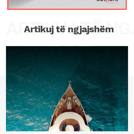
ARTIKUJ TË N
Artikuj të ngjajshëm