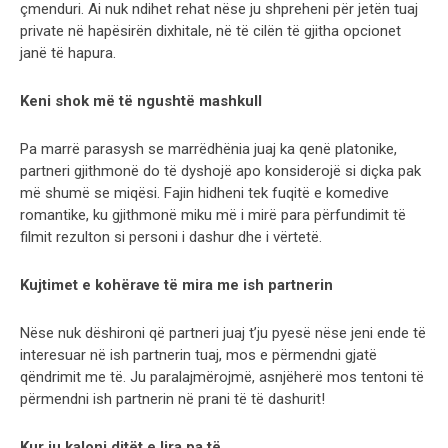
çmenduri. Ai nuk ndihet rehat nëse ju shpreheni për jetën tuaj
private në hapësirën dixhitale, në të cilën të gjitha opcionet
janë të hapura.
Keni shok më të ngushtë mashkull
Pa marrë parasysh se marrëdhënia juaj ka qenë platonike,
partneri gjithmonë do të dyshojë apo konsiderojë si diçka pak
më shumë se miqësi. Fajin hidheni tek fuqitë e komedive
romantike, ku gjithmonë miku më i mirë para përfundimit të
filmit rezulton si personi i dashur dhe i vërtetë.
Kujtimet e kohërave të mira me ish partnerin
Nëse nuk dëshironi që partneri juaj t’ju pyesë nëse jeni ende të
interesuar në ish partnerin tuaj, mos e përmendni gjatë
qëndrimit me të. Ju paralajmërojmë, asnjëherë mos tentoni të
përmendni ish partnerin në prani të të dashurit!
Kur ju kaloni ditët e lira pa të