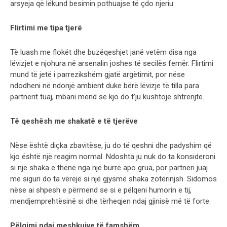
arsyeja që lëkund besimin pothuajse të çdo njeriu:
Flirtimi me tipa tjerë
Të luash me flokët dhe buzëqeshjet janë vetëm disa nga
lëvizjet e njohura në arsenalin joshes të secilës femër. Flirtimi
mund të jetë i parrezikshëm gjatë argëtimit, por nëse
ndodheni në ndonjë ambient duke bërë lëvizje të tilla para
partnerit tuaj, mbani mend se kjo do t’ju kushtojë shtrenjtë.
Të qeshësh me shakatë e të tjerëve
Nëse është diçka zbavitëse, ju do të qeshni dhe padyshim që
kjo është një reagim normal. Ndoshta ju nuk do ta konsideroni
si një shaka e thënë nga një burrë apo grua, por partneri juaj
me siguri do ta vërejë si një gjysmë shaka zotërinjsh. Sidomos
nëse ai shpesh e përmend se si e pëlqeni humorin e tij,
mendjemprehtësinë si dhe tërheqjen ndaj gjinisë më të forte.
Pëlqimi ndaj meshkujve të famshëm