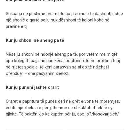
Shkuarja në pushime me miqtë pa praninë e të dashurit, është
një shenjë e qartë se ju nuk dëshironi të kaloni kohë në
praninë e tij.
Kur ju shkoni në aheng pa të
Nëse ju shkoni në ndonjë aheng pa të, por vetëm me miqtë
apo kolegët tuaj, dhe pas kësaj postoni foto në profiling tuaj
në rrjetet sociale, të keni parasysh se ai do të ndjehet i
ofenduar – dhe padyshim xheloz.
Kur ju punoni jashtë orarit
Oraret e papritura të punës deri në orët e vona të mbrëmjes,
është një xhelozi e përgjithshme që shkaktohet tek të dy
gjinitë. Të paktën kjo ka kuptim për ju, apo jo?/kosovarja.ch/