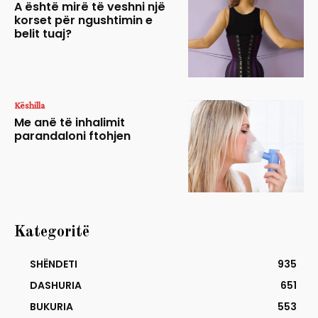
A është mirë të veshni një
korset për ngushtimin e
belit tuaj?
Këshilla
Me anë të inhalimit
parandaloni ftohjen
Kategoritë
SHËNDETI
935
DASHURIA
651
BUKURIA
553