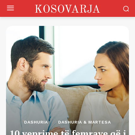
KOSOVARJA
DASHURIA
DASHURIA & MARTESA
10 veprime të femrave që i