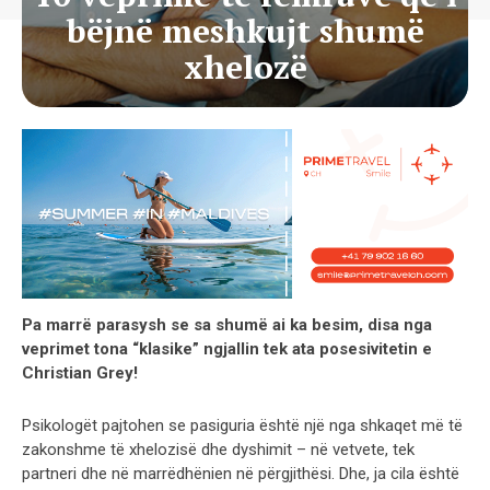
bëjnë meshkujt shumë
xhelozë
Pa marrë parasysh se sa shumë ai ka besim, disa nga
veprimet tona “klasike” ngjallin tek ata posesivitetin e
Christian Grey!
Psikologët pajtohen se pasiguria është një nga shkaqet më të
zakonshme të xhelozisë dhe dyshimit – në vetvete, tek
partneri dhe në marrëdhënien në përgjithësi. Dhe, ja cila është