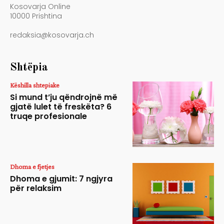
Kosovarja Online
10000 Prishtina
redaksia@kosovarja.ch
Shtëpia
Këshilla shtepiake
Si mund t’ju qëndrojnë më
gjatë lulet të freskëta? 6
truqe profesionale
Dhoma e fjetjes
Dhoma e gjumit: 7 ngjyra
për relaksim