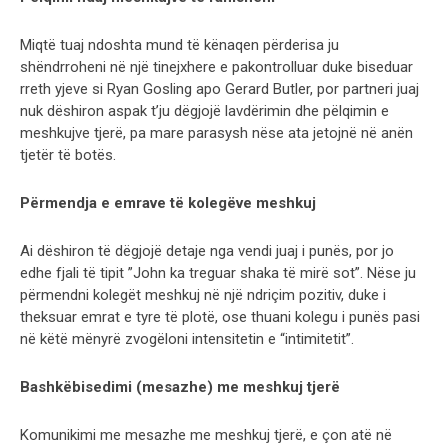
Miqtë tuaj ndoshta mund të kënaqen përderisa ju
shëndrroheni në një tinejxhere e pakontrolluar duke biseduar
rreth yjeve si Ryan Gosling apo Gerard Butler, por partneri juaj
nuk dëshiron aspak t’ju dëgjojë lavdërimin dhe pëlqimin e
meshkujve tjerë, pa mare parasysh nëse ata jetojnë në anën
tjetër të botës.
Përmendja e emrave të kolegëve meshkuj
Ai dëshiron të dëgjojë detaje nga vendi juaj i punës, por jo
edhe fjali të tipit ”John ka treguar shaka të mirë sot”. Nëse ju
përmendni kolegët meshkuj në një ndriçim pozitiv, duke i
theksuar emrat e tyre të plotë, ose thuani kolegu i punës pasi
në këtë mënyrë zvogëloni intensitetin e “intimitetit”.
Bashkëbisedimi (mesazhe) me meshkuj tjerë
Komunikimi me mesazhe me meshkuj tjerë, e çon atë në