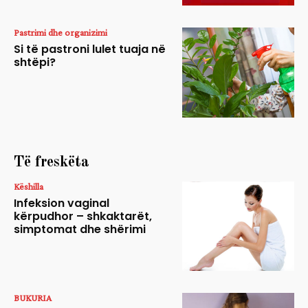
Pastrimi dhe organizimi
Si të pastroni lulet tuaja në
shtëpi?
Të freskëta
Këshilla
Infeksion vaginal
kërpudhor – shkaktarët,
simptomat dhe shërimi
BUKURIA